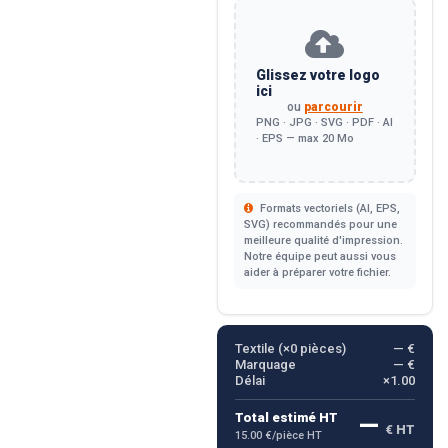
Glissez votre logo
ici
ou
parcourir
PNG · JPG · SVG · PDF · AI
· EPS — max 20 Mo
Formats vectoriels (AI, EPS,
SVG) recommandés pour une
meilleure qualité d'impression.
Notre équipe peut aussi vous
aider à préparer votre fichier.
Textile (×
0
pièces)
— €
Marquage
— €
Délai
×1.00
—
Total estimé HT
€ HT
15.00 €/pièce HT