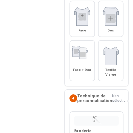
Face
Dos
Face + Dos
Textile
Vierge
Technique de
Non
4
personnalisation
sélectionné
🪡
Broderie