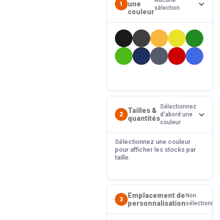
Aucune
une
1
sélection
couleur
Sélectionnez
Tailles &
2
d'abord une
quantités
couleur
Sélectionnez une couleur
pour afficher les stocks par
taille.
Emplacement de
Non
3
personnalisation
sélectionné