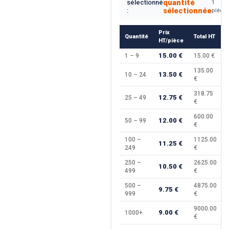
quantité
sélectionné
1
sélectionnée
:
pièce
Prix
Quantité
Total HT
HT/pièce
15.00 €
1 – 9
15.00 €
135.00
13.50 €
10 – 24
€
318.75
12.75 €
25 – 49
€
600.00
12.00 €
50 – 99
€
100 –
1125.00
11.25 €
249
€
250 –
2625.00
10.50 €
499
€
500 –
4875.00
9.75 €
999
€
9000.00
9.00 €
1000+
€