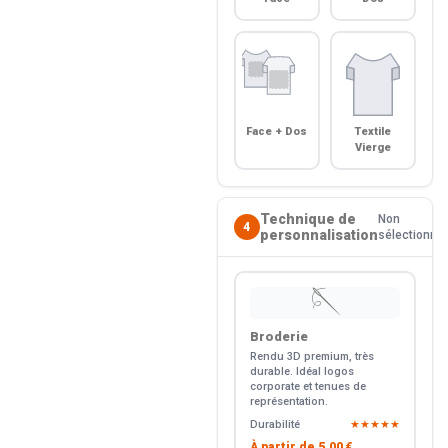
Face + Dos
Textile
Vierge
Technique de
Non
4
personnalisation
sélectionné
🪡
Broderie
Rendu 3D premium, très
durable. Idéal logos
corporate et tenues de
représentation.
Durabilité
★★★★★
À partir de
5.00 €