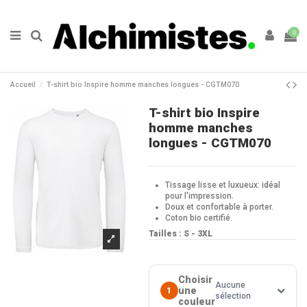
0
Accueil
T-shirt bio Inspire homme manches longues - CGTM070
T-shirt bio Inspire
homme manches
longues - CGTM070
Tissage lisse et luxueux: idéal
pour l'impression.
Doux et confortable à porter.
Coton bio certifié.
Tailles : S - 3XL
Choisir
Aucune
une
1
sélection
couleur