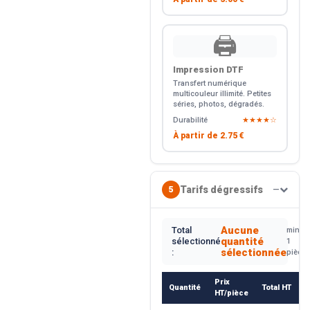
🖨️
Impression DTF
Transfert numérique
multicouleur illimité. Petites
séries, photos, dégradés.
Durabilité
★★★★☆
À partir de
2.75 €
Tarifs dégressifs
5
—
Aucune
Total
min.
quantité
sélectionné
1
sélectionnée
:
pièce
Prix
Quantité
Total HT
HT/pièce