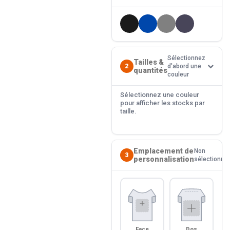
Sélectionnez
Tailles &
2
d'abord une
quantités
couleur
Sélectionnez une couleur
pour afficher les stocks par
taille.
Emplacement de
Non
3
personnalisation
sélectionné
Face
Dos