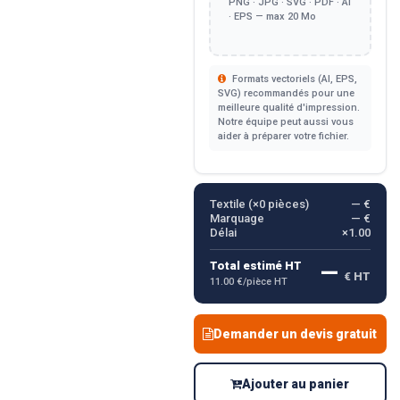
PNG · JPG · SVG · PDF · AI
· EPS — max 20 Mo
Formats vectoriels (AI, EPS,
SVG) recommandés pour une
meilleure qualité d'impression.
Notre équipe peut aussi vous
aider à préparer votre fichier.
Textile (×
0
pièces)
— €
Marquage
— €
Délai
×1.00
—
Total estimé HT
€ HT
11.00 €/pièce HT
Demander un devis gratuit
Ajouter au panier