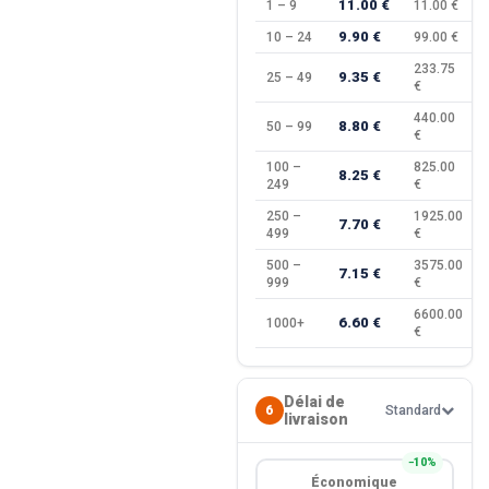
11.00 €
1 – 9
11.00 €
9.90 €
10 – 24
99.00 €
233.75
9.35 €
25 – 49
€
440.00
8.80 €
50 – 99
€
100 –
825.00
8.25 €
249
€
250 –
1925.00
7.70 €
499
€
500 –
3575.00
7.15 €
999
€
6600.00
6.60 €
1000+
€
Délai de
6
Standard
livraison
−10%
Économique