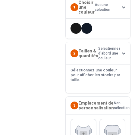
Choisir
Aucune
une
1
sélection
couleur
Sélectionnez
Tailles &
2
d'abord une
quantités
couleur
Sélectionnez une couleur
pour afficher les stocks par
taille.
Emplacement de
Non
3
personnalisation
sélectionné