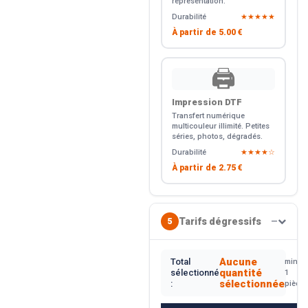
représentation.
Durabilité
★★★★★
À partir de
5.00 €
🖨️
Impression DTF
Transfert numérique
multicouleur illimité. Petites
séries, photos, dégradés.
Durabilité
★★★★☆
À partir de
2.75 €
Tarifs dégressifs
5
—
Aucune
Total
min.
quantité
sélectionné
1
sélectionnée
:
pièce