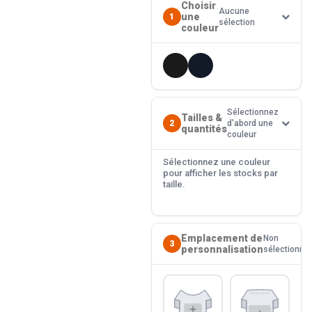
Choisir
Aucune
une
1
sélection
couleur
Sélectionnez
Tailles &
2
d'abord une
quantités
couleur
Sélectionnez une couleur
pour afficher les stocks par
taille.
Emplacement de
Non
3
personnalisation
sélectionné