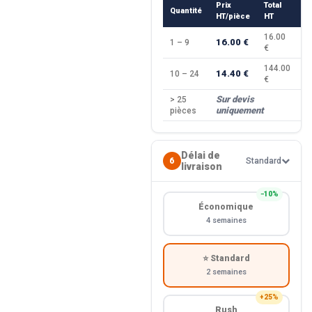
Prix
Total
Quantité
R
HT/pièce
HT
16.00
16.00 €
1 – 9
—
€
144.00
14.40 €
10 – 24
−
€
Sur devis
> 25
—
uniquement
pièces
Délai de
6
Standard
livraison
−10%
Économique
4 semaines
⭐ Standard
2 semaines
+25%
Rush