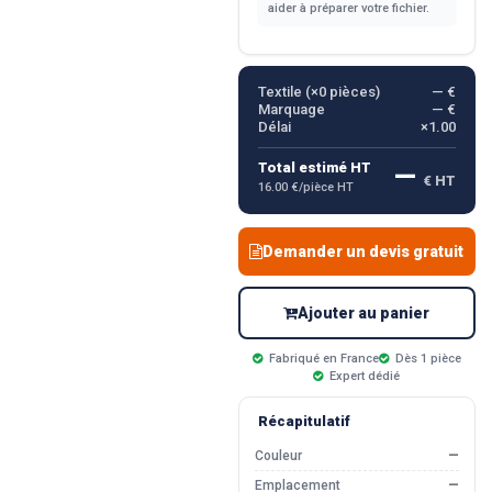
aider à préparer votre fichier.
Textile (×
0
pièces)
— €
Marquage
— €
Délai
×1.00
—
Total estimé HT
€ HT
16.00 €/pièce HT
Demander un devis gratuit
Ajouter au panier
Fabriqué en France
Dès 1 pièce
Expert dédié
Récapitulatif
Couleur
—
Emplacement
—