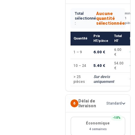
Aucune
Total
min.
quantité
sélectionné
1
sélectionnée
:
pièce
Prix
Total
Quantité
Re
HT/pièce
HT
6.00
6.00 €
1 – 9
—
€
54.00
5.40 €
10 – 24
−1
€
Sur devis
> 25
—
uniquement
pièces
Délai de
6
Standard
livraison
−10%
Économique
4 semaines