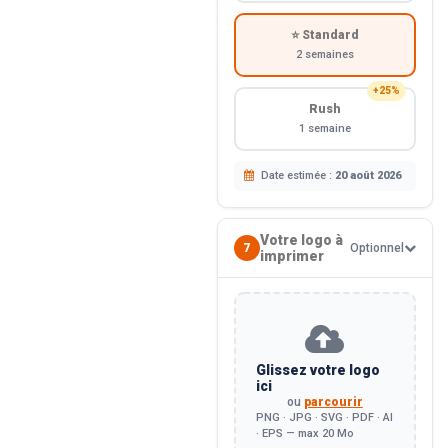
⭐ Standard
2 semaines
+25%
Rush
1 semaine
Date estimée :
20 août 2026
Votre logo à
7
Optionnel
imprimer
Glissez votre logo
ici
ou
parcourir
PNG · JPG · SVG · PDF · AI
· EPS — max 20 Mo