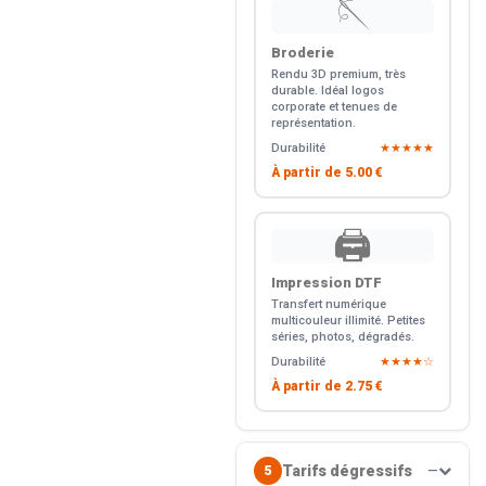
🪡
Broderie
Rendu 3D premium, très
durable. Idéal logos
corporate et tenues de
représentation.
Durabilité
★★★★★
À partir de
5.00 €
🖨️
Impression DTF
Transfert numérique
multicouleur illimité. Petites
séries, photos, dégradés.
Durabilité
★★★★☆
À partir de
2.75 €
Tarifs dégressifs
5
—