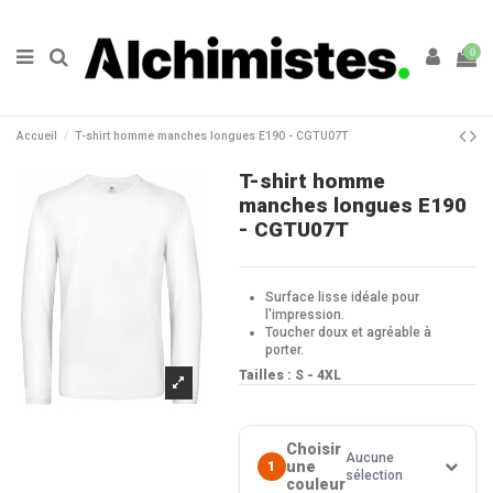
0
Accueil
T-shirt homme manches longues E190 - CGTU07T
T-shirt homme
manches longues E190
- CGTU07T
Surface lisse idéale pour
l'impression.
Toucher doux et agréable à
porter.
Tailles : S - 4XL
Choisir
Aucune
une
1
sélection
couleur