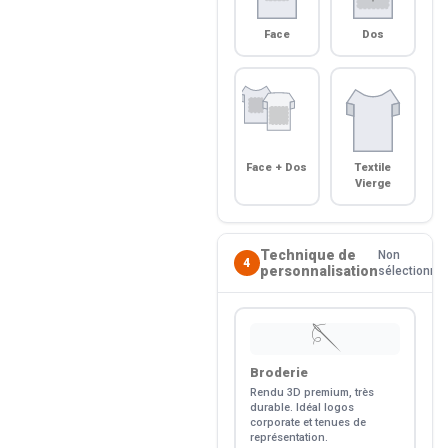
Face
Dos
Face + Dos
Textile
Vierge
Technique de
Non
4
personnalisation
sélectionné
🪡
Broderie
Rendu 3D premium, très
durable. Idéal logos
corporate et tenues de
représentation.