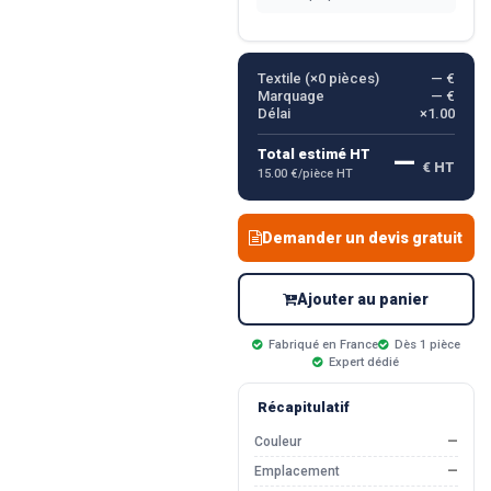
Textile (×
0
pièces)
— €
Marquage
— €
Délai
×1.00
—
Total estimé HT
€ HT
15.00 €/pièce HT
Demander un devis gratuit
Ajouter au panier
Fabriqué en France
Dès 1 pièce
Expert dédié
Récapitulatif
Couleur
—
Emplacement
—