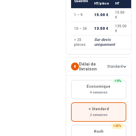
Quantité
R
HT/pièce
HT
15.00
15.00 €
1 – 9
—
€
135.00
13.50 €
10 – 24
−
€
Sur devis
> 25
—
uniquement
pièces
Délai de
6
Standard
livraison
−10%
Économique
4 semaines
⭐ Standard
2 semaines
+25%
Rush