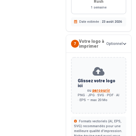
Rush
1 semaine
Date estimée :
23 août 2026
Votre logo à
7
Optionnel
imprimer
Glissez votre logo
ici
ou
parcourir
PNG · JPG · SVG · PDF · AI
· EPS — max 20 Mo
Formats vectoriels (AI, EPS,
SVG) recommandés pour une
meilleure qualité d'impression.
Notre équipe peut aussi vous