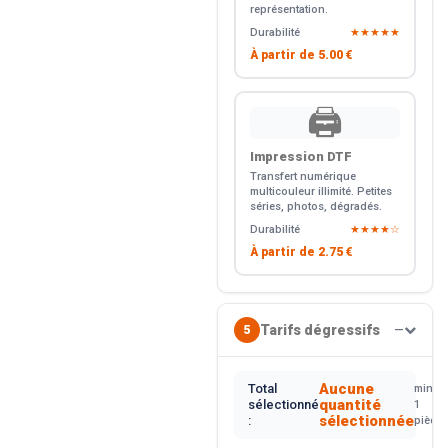
représentation.
Durabilité
★★★★★
À partir de
5.00 €
🖨️
Impression DTF
Transfert numérique
multicouleur illimité. Petites
séries, photos, dégradés.
Durabilité
★★★★☆
À partir de
2.75 €
Tarifs dégressifs
5
—
Aucune
Total
min.
quantité
sélectionné
1
sélectionnée
:
pièce