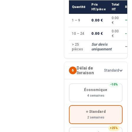
Prix
Total
Quantité
Rem
HT/pièce
HT
0.00
0.00 €
1 – 9
—
€
0.00
0.00 €
10 – 24
−10
€
Sur devis
> 25
—
uniquement
pièces
Délai de
6
Standard
livraison
−10%
Économique
4 semaines
⭐ Standard
2 semaines
+25%