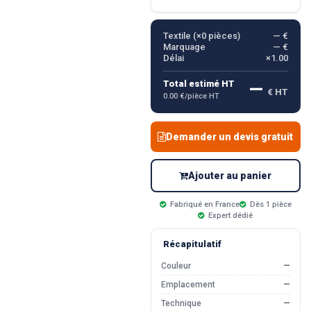
Textile (×
0
pièces)
— €
Marquage
— €
Délai
×1.00
—
Total estimé HT
€ HT
0.00 €/pièce HT
Demander un devis gratuit
Ajouter au panier
Fabriqué en France
Dès 1 pièce
Expert dédié
Récapitulatif
Couleur
—
Emplacement
—
Technique
—