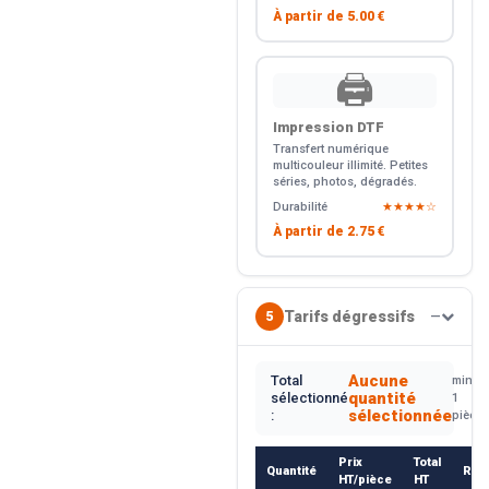
À partir de
5.00 €
🖨️
Impression DTF
Transfert numérique
multicouleur illimité. Petites
séries, photos, dégradés.
Durabilité
★★★★☆
À partir de
2.75 €
Tarifs dégressifs
5
—
Aucune
Total
min.
quantité
sélectionné
1
sélectionnée
:
pièce
Prix
Total
Quantité
Rem
HT/pièce
HT