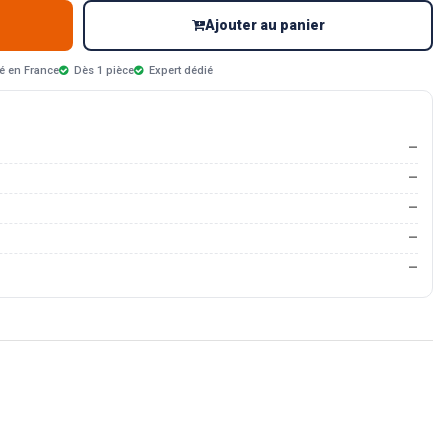
Ajouter au panier
é en France
Dès 1 pièce
Expert dédié
—
—
—
—
—