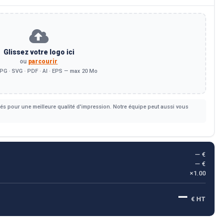
Glissez votre logo ici
ou
parcourir
PG · SVG · PDF · AI · EPS — max 20 Mo
s pour une meilleure qualité d'impression. Notre équipe peut aussi vous
— €
— €
×1.00
—
€ HT