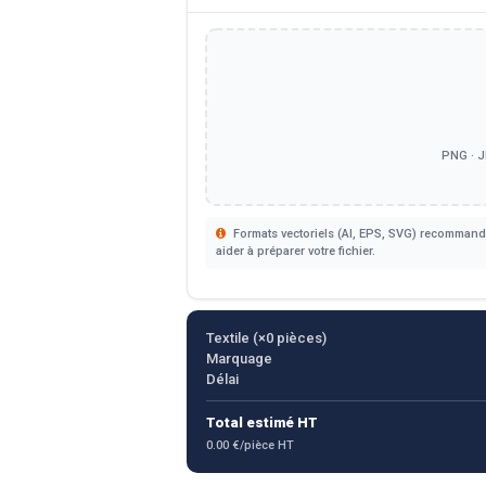
PNG · J
Formats vectoriels (AI, EPS, SVG) recommandé
aider à préparer votre fichier.
Textile (×
0
pièces)
Marquage
Délai
Total estimé HT
0.00 €/pièce HT