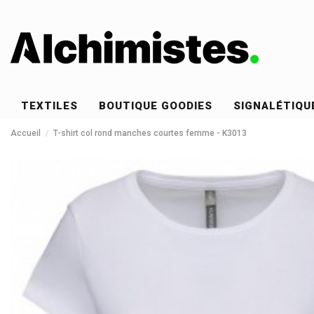
TEXTILES
BOUTIQUE GOODIES
SIGNALÉTIQU
Accueil
T-shirt col rond manches courtes femme - K3013