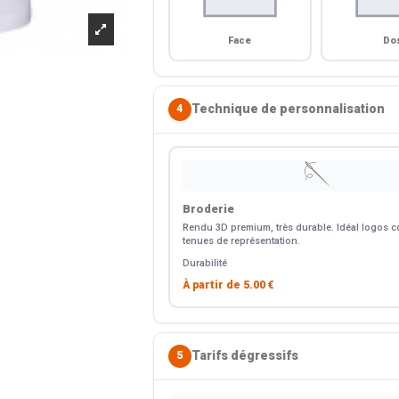
Face
Do
Technique de personnalisation
4
🪡
Broderie
Rendu 3D premium, très durable. Idéal logos co
tenues de représentation.
Durabilité
À partir de
5.00 €
Tarifs dégressifs
5