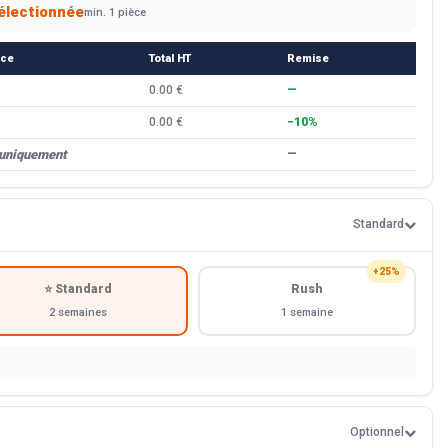
électionnée
min. 1 pièce
èce
Total HT
Remise
0.00 €
—
0.00 €
−10%
 uniquement
—
Standard
+25%
⭐ Standard
Rush
2 semaines
1 semaine
Optionnel