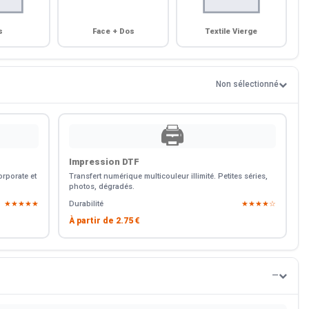
s
Face + Dos
Textile Vierge
Non sélectionné
🖨️
Impression DTF
rporate et
Transfert numérique multicouleur illimité. Petites séries,
photos, dégradés.
★★★★★
Durabilité
★★★★☆
À partir de
2.75 €
—