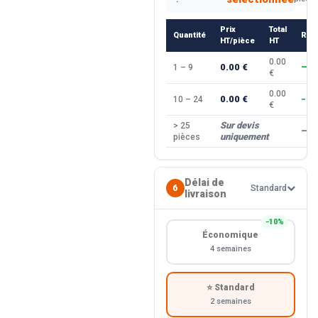
Prix
Total
Quantité
Rem
HT/pièce
HT
0.00
0.00 €
1 – 9
—
€
0.00
0.00 €
10 – 24
−10
€
Sur devis
> 25
—
uniquement
pièces
Délai de
6
Standard
livraison
−10%
Économique
4 semaines
⭐ Standard
2 semaines