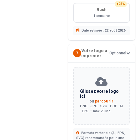
+25%
Rush
1 semaine
Date estimée :
22 août 2026
Votre logo à
7
Optionnel
imprimer
Glissez votre logo
ici
ou
parcourir
PNG · JPG · SVG · PDF · AI
· EPS — max 20 Mo
Formats vectoriels (AI, EPS,
SVG) recommandés pour une