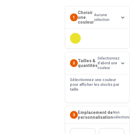
Choisir
Aucune
une
1
sélection
couleur
Sélectionnez
Tailles &
2
d'abord une
quantités
couleur
Sélectionnez une couleur
pour afficher les stocks par
taille.
Emplacement de
Non
3
personnalisation
sélectionné