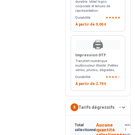
durable. Idéal logos
corporate et tenues de
représentation.
Durabilité
★★★★★
À partir de
5.00 €
🖨️
Impression DTF
Transfert numérique
multicouleur illimité. Petites
séries, photos, dégradés.
Durabilité
★★★★☆
À partir de
2.75 €
Tarifs dégressifs
5
—
Aucune
Total
min.
quantité
sélectionné
1
sélectionnée
:
pièce