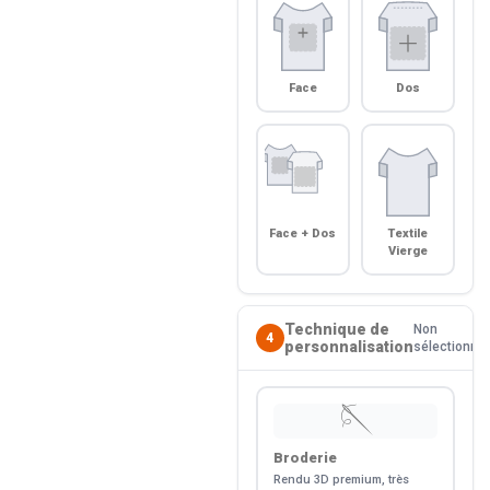
Face
Dos
Face + Dos
Textile
Vierge
Technique de
Non
4
personnalisation
sélectionné
🪡
Broderie
Rendu 3D premium, très