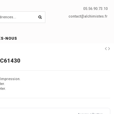
05.56.90.73.10
contact@alchimistes.fr
ES-NOUS
 SC61430
l'impression.
ter.
ter.