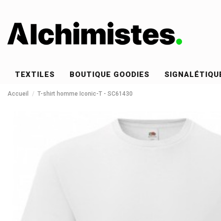
TEXTILES
BOUTIQUE GOODIES
SIGNALÉTIQU
Accueil
T-shirt homme Iconic-T - SC61430