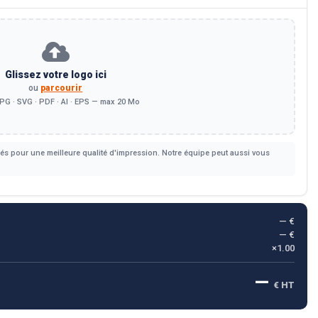
Glissez votre logo ici
ou
parcourir
PG · SVG · PDF · AI · EPS — max 20 Mo
s pour une meilleure qualité d'impression. Notre équipe peut aussi vous
— €
— €
×1.00
—
€ HT