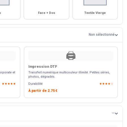
s
Face + Dos
Textile Vierge
Non sélectionné
🖨️
Impression DTF
rporate et
Transfert numérique multicouleur illimité. Petites séries,
photos, dégradés.
★★★★★
Durabilité
★★★★☆
À partir de
2.75 €
—