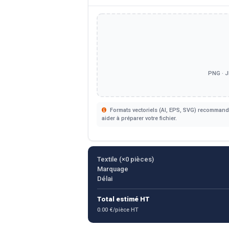
PNG · J
Formats vectoriels (AI, EPS, SVG) recommandé
aider à préparer votre fichier.
Textile (×
0
pièces)
Marquage
Délai
Total estimé HT
0.00 €/pièce HT