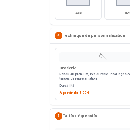
Face
Do
Technique de personnalisation
4
🪡
Broderie
Rendu 3D premium, très durable. Idéal logos co
tenues de représentation.
Durabilité
À partir de
5.00 €
Tarifs dégressifs
5