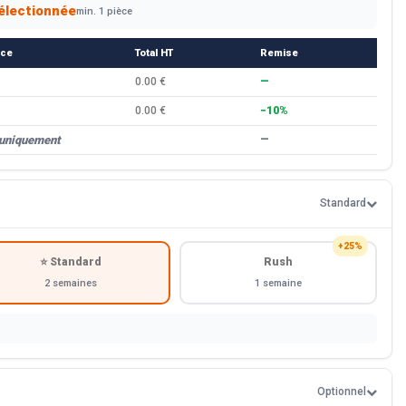
électionnée
min. 1 pièce
èce
Total HT
Remise
0.00 €
—
0.00 €
−10%
 uniquement
—
Standard
+25%
⭐ Standard
Rush
2 semaines
1 semaine
Optionnel