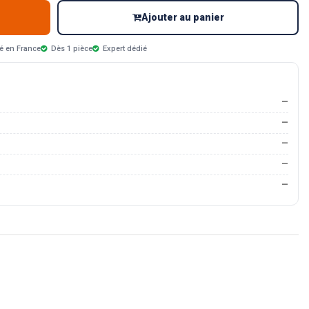
Ajouter au panier
é en France
Dès 1 pièce
Expert dédié
—
—
—
—
—