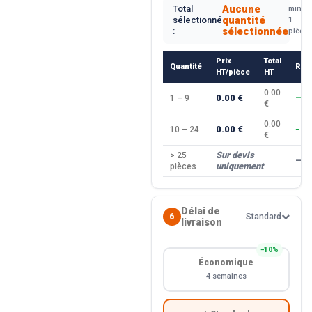
Aucune
Total
min.
quantité
sélectionné
1
sélectionnée
:
pièce
Prix
Total
Quantité
Rem
HT/pièce
HT
0.00
0.00 €
1 – 9
—
€
0.00
0.00 €
10 – 24
−10
€
Sur devis
> 25
—
uniquement
pièces
Délai de
6
Standard
livraison
−10%
Économique
4 semaines