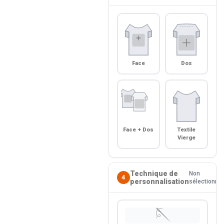
Face
Dos
Face + Dos
Textile
Vierge
Technique de
Non
4
personnalisation
sélectionné
🪡