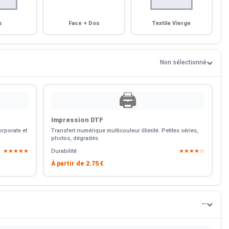
s
Face + Dos
Textile Vierge
Non sélectionné
🖨️
Impression DTF
rporate et
Transfert numérique multicouleur illimité. Petites séries,
photos, dégradés.
★★★★★
Durabilité
★★★★☆
À partir de
2.75 €
—