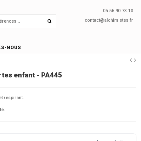
05.56.90.73.10
contact@alchimistes.fr
ES-NOUS
rtes enfant - PA445
et respirant.
té.