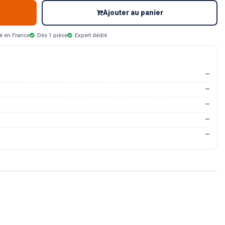
Ajouter au panier
é en France
Dès 1 pièce
Expert dédié
—
—
—
—
—