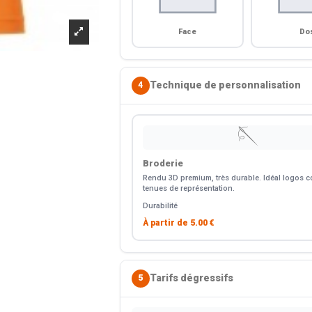
Face
Do
Technique de personnalisation
4
🪡
Broderie
Rendu 3D premium, très durable. Idéal logos co
tenues de représentation.
Durabilité
À partir de
5.00 €
Tarifs dégressifs
5