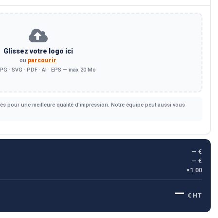
Glissez votre logo ici
ou
parcourir
PG · SVG · PDF · AI · EPS — max 20 Mo
s pour une meilleure qualité d'impression. Notre équipe peut aussi vous
— €
— €
×1.00
—
€ HT