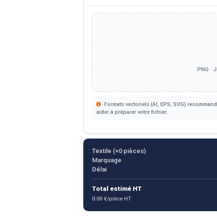
PNG · J
Formats vectoriels (AI, EPS, SVG) recommandé
aider à préparer votre fichier.
Textile (×
0
pièces)
Marquage
Délai
Total estimé HT
0.00 €/pièce HT