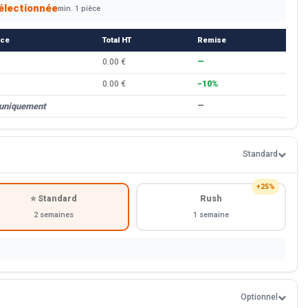
électionnée
min. 1 pièce
èce
Total HT
Remise
0.00 €
—
0.00 €
−10%
 uniquement
—
Standard
+25%
⭐ Standard
Rush
2 semaines
1 semaine
Optionnel