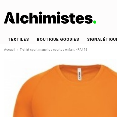
TEXTILES
BOUTIQUE GOODIES
SIGNALÉTIQU
Accueil
T-shirt sport manches courtes enfant - PA445