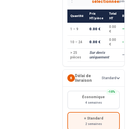
sélectionnée
:
pièce
Prix
Total
Quantité
Rem
HT/pièce
HT
0.00
0.00 €
1 – 9
—
€
0.00
0.00 €
10 – 24
−10
€
Sur devis
> 25
—
uniquement
pièces
Délai de
6
Standard
livraison
−10%
Économique
4 semaines
⭐ Standard
2 semaines