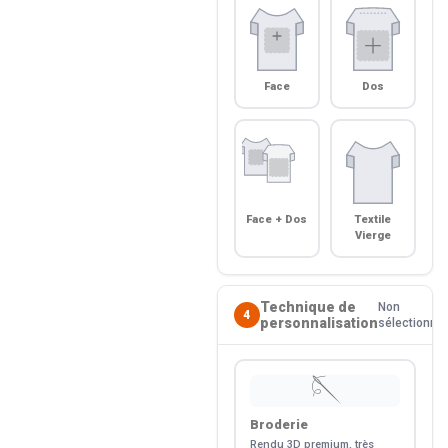
Face
Dos
Face + Dos
Textile
Vierge
Technique de
Non
4
personnalisation
sélectionné
🪡
Broderie
Rendu 3D premium, très