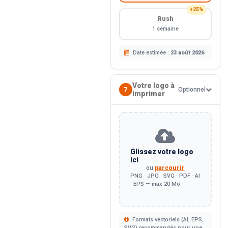
+25%
Rush
1 semaine
Date estimée :
23 août 2026
Votre logo à
7
Optionnel
imprimer
Glissez votre logo
ici
ou
parcourir
PNG · JPG · SVG · PDF · AI
· EPS — max 20 Mo
Formats vectoriels (AI, EPS,
SVG) recommandés pour une