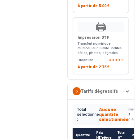
À partir de
5.00 €
🖨️
Impression DTF
Transfert numérique
multicouleur illimité. Petites
séries, photos, dégradés.
Durabilité
★★★★☆
À partir de
2.75 €
Tarifs dégressifs
5
—
Aucune
Total
min.
quantité
sélectionné
1
sélectionnée
:
pièce
Prix
Total
Quantité
Rem
HT/pièce
HT