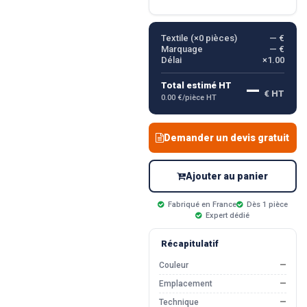
Textile (×
0
pièces)
— €
Marquage
— €
Délai
×1.00
—
Total estimé HT
€ HT
0.00 €/pièce HT
Demander un devis gratuit
Ajouter au panier
Fabriqué en France
Dès 1 pièce
Expert dédié
Récapitulatif
Couleur
—
Emplacement
—
Technique
—