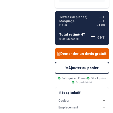
Textile (×
0
pièces)
— €
Marquage
— €
Délai
×1.00
—
Total estimé HT
€ HT
0.00 €/pièce HT
Demander un devis gratuit
Ajouter au panier
Fabriqué en France
Dès 1 pièce
Expert dédié
Récapitulatif
Couleur
—
Emplacement
—