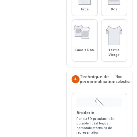
Face
Dos
Face + Dos
Textile
Vierge
Technique de
Non
4
personnalisation
sélectionné
🪡
Broderie
Rendu 3D premium, très
durable. Idéal logos
corporate et tenues de
représentation.