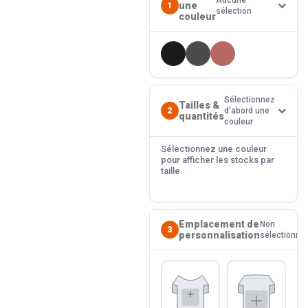
Aucune
une
1
sélection
couleur
Sélectionnez
Tailles &
2
d'abord une
quantités
couleur
Sélectionnez une couleur
pour afficher les stocks par
taille.
Emplacement de
Non
3
personnalisation
sélectionné