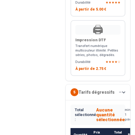
Durabilité
★★★★★
À partir de
5.00 €
🖨️
Impression DTF
Transfert numérique
multicouleur illimité. Petites
séries, photos, dégradés.
Durabilité
★★★★☆
À partir de
2.75 €
Tarifs dégressifs
5
—
Aucune
Total
min.
quantité
sélectionné
1
sélectionnée
:
pièce
Prix
Total
Quantité
Rem