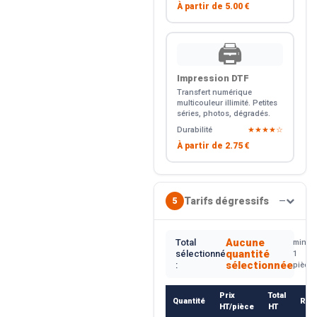
À partir de
5.00 €
🖨️
Impression DTF
Transfert numérique
multicouleur illimité. Petites
séries, photos, dégradés.
Durabilité
★★★★☆
À partir de
2.75 €
Tarifs dégressifs
5
—
Aucune
Total
min.
quantité
sélectionné
1
sélectionnée
:
pièce
Prix
Total
Quantité
Rem
HT/pièce
HT