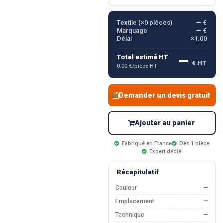
Textile (×
0
pièces)
— €
Marquage
— €
Délai
×1.00
—
Total estimé HT
€ HT
0.00 €/pièce HT
Demander un devis gratuit
Ajouter au panier
Fabriqué en France
Dès 1 pièce
Expert dédié
Récapitulatif
Couleur
—
Emplacement
—
Technique
—