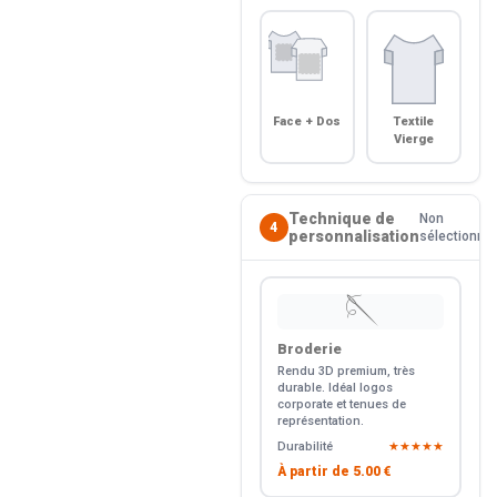
Face + Dos
Textile
Vierge
Technique de
Non
4
personnalisation
sélectionné
🪡
Broderie
Rendu 3D premium, très
durable. Idéal logos
corporate et tenues de
représentation.
Durabilité
★★★★★
À partir de
5.00 €