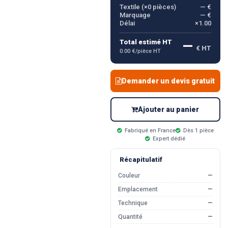
Textile (×
0
pièces)
— €
Marquage
— €
Délai
×1.00
—
Total estimé HT
€ HT
0.00 €/pièce HT
Demander un devis gratuit
Ajouter au panier
Fabriqué en France
Dès 1 pièce
Expert dédié
Récapitulatif
Couleur
—
Emplacement
—
Technique
—
Quantité
—