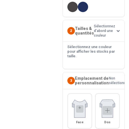
Sélectionnez
Tailles &
2
d'abord une
quantités
couleur
Sélectionnez une couleur
pour afficher les stocks par
taille.
Emplacement de
Non
3
personnalisation
sélectionné
Face
Dos