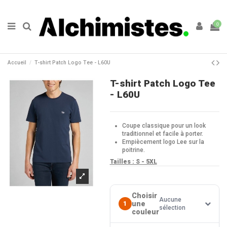
0
Accueil
T-shirt Patch Logo Tee - L60U
T-shirt Patch Logo Tee
- L60U
Coupe classique pour un look
traditionnel et facile à porter.
Empiècement logo Lee sur la
poitrine.
Tailles : S - 5XL
Choisir
Aucune
une
1
sélection
couleur