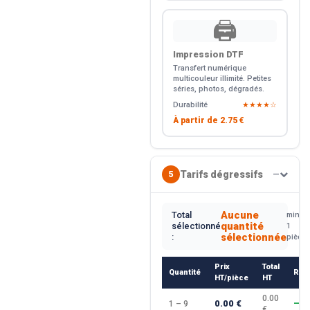
🖨️
Impression DTF
Transfert numérique
multicouleur illimité. Petites
séries, photos, dégradés.
Durabilité
★★★★☆
À partir de
2.75 €
Tarifs dégressifs
5
—
Aucune
Total
min.
quantité
sélectionné
1
sélectionnée
:
pièce
Prix
Total
Quantité
Rem
HT/pièce
HT
0.00
0.00 €
1 – 9
—
€