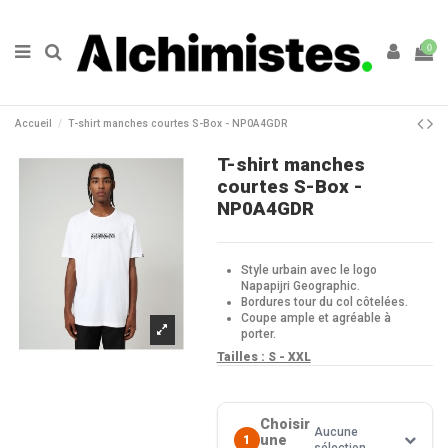
0
Accueil
T-shirt manches courtes S-Box - NP0A4GDR
T-shirt manches
courtes S-Box -
NP0A4GDR
Style urbain avec le logo
Napapijri Geographic.
Bordures tour du col côtelées.
Coupe ample et agréable à
porter.
Tailles : S - XXL
Choisir
Aucune
une
1