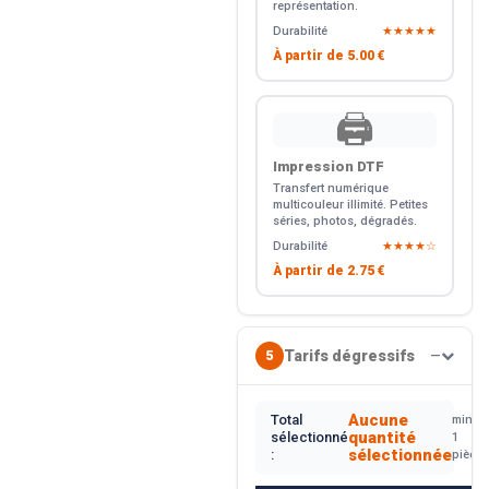
représentation.
Durabilité
★★★★★
À partir de
5.00 €
🖨️
Impression DTF
Transfert numérique
multicouleur illimité. Petites
séries, photos, dégradés.
Durabilité
★★★★☆
À partir de
2.75 €
Tarifs dégressifs
5
—
Aucune
Total
min.
quantité
sélectionné
1
sélectionnée
:
pièce