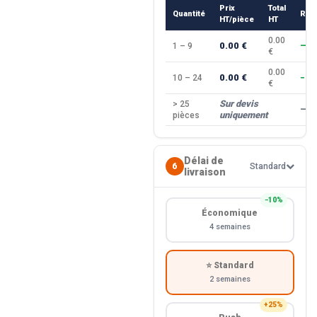
Prix
Total
Quantité
Rem
HT/pièce
HT
0.00
0.00 €
1 – 9
—
€
0.00
0.00 €
10 – 24
−10
€
Sur devis
> 25
—
uniquement
pièces
Délai de
6
Standard
livraison
−10%
Économique
4 semaines
⭐ Standard
2 semaines
+25%