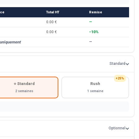
èce
Total HT
Remise
0.00 €
—
0.00 €
−10%
 uniquement
—
Standard
+25%
⭐ Standard
Rush
2 semaines
1 semaine
Optionnel