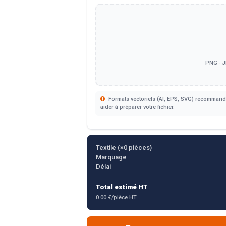
PNG · J
Formats vectoriels (AI, EPS, SVG) recommandé
aider à préparer votre fichier.
Textile (×
0
pièces)
Marquage
Délai
Total estimé HT
0.00 €/pièce HT