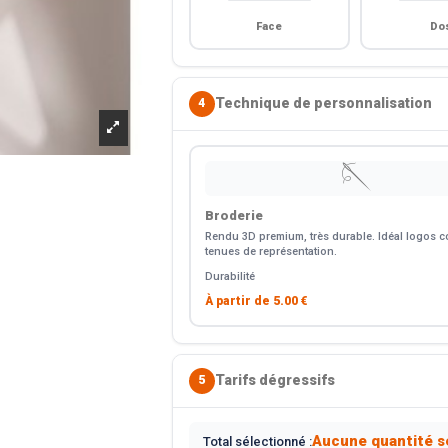
Face
Do
Technique de personnalisation
4
🪡
Broderie
Rendu 3D premium, très durable. Idéal logos co
tenues de représentation.
Durabilité
À partir de
5.00 €
Tarifs dégressifs
5
Aucune quantité s
Total sélectionné :