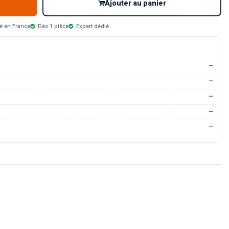
Ajouter au panier
é en France
Dès 1 pièce
Expert dédié
—
—
—
—
—