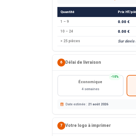
Quantité
Prix HT/pi
1 – 9
0.00 €
10 – 24
0.00 €
> 25 pièces
Sur devis
Délai de livraison
6
−10%
Économique
4 semaines
Date estimée :
21 août 2026
Votre logo à imprimer
7