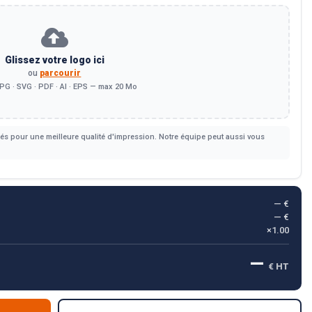
Glissez votre logo ici
ou
parcourir
PG · SVG · PDF · AI · EPS — max 20 Mo
s pour une meilleure qualité d'impression. Notre équipe peut aussi vous
— €
— €
×1.00
—
€ HT