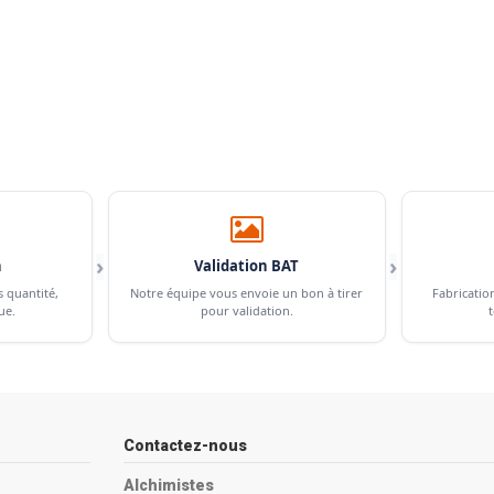
›
›
n
Validation BAT
s quantité,
Notre équipe vous envoie un bon à tirer
Fabricatio
ue.
pour validation.
t
Contactez-nous
Alchimistes