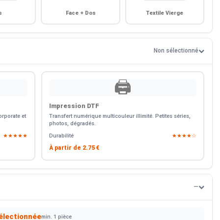
s
Face + Dos
Textile Vierge
Non sélectionné
🖨️
Impression DTF
rporate et
Transfert numérique multicouleur illimité. Petites séries,
photos, dégradés.
★★★★★
Durabilité
★★★★☆
À partir de
2.75 €
—
électionnée
min. 1 pièce