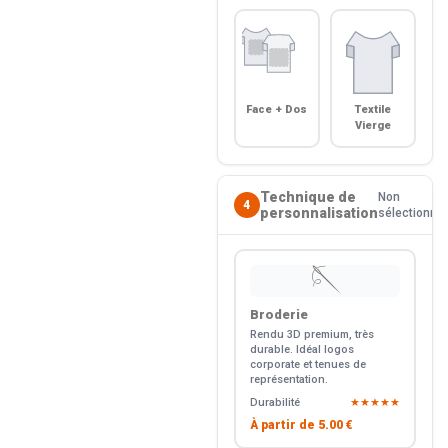
Face + Dos
Textile
Vierge
Technique de
Non
4
personnalisation
sélectionné
🪡
Broderie
Rendu 3D premium, très
durable. Idéal logos
corporate et tenues de
représentation.
Durabilité
★★★★★
À partir de
5.00 €