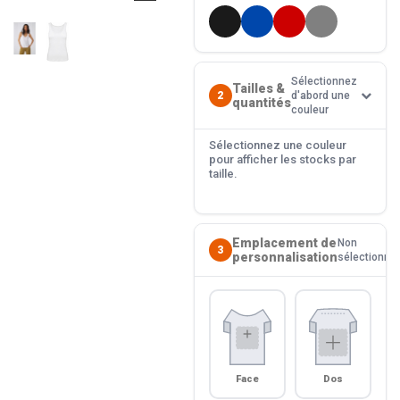
Sélectionnez
Tailles &
2
d'abord une
quantités
couleur
Sélectionnez une couleur
pour afficher les stocks par
taille.
Emplacement de
Non
3
personnalisation
sélectionné
Face
Dos