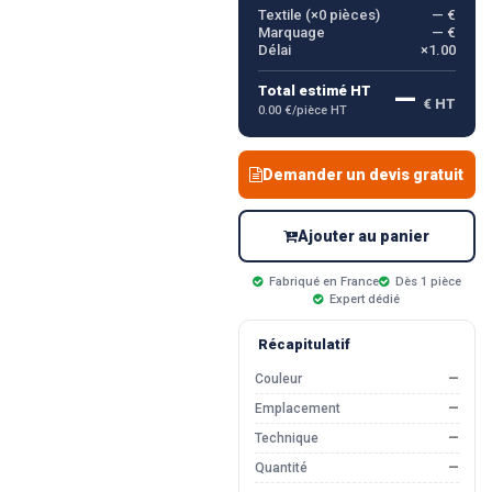
Textile (×
0
pièces)
— €
Marquage
— €
Délai
×1.00
—
Total estimé HT
€ HT
0.00 €/pièce HT
Demander un devis gratuit
Ajouter au panier
Fabriqué en France
Dès 1 pièce
Expert dédié
Récapitulatif
Couleur
—
Emplacement
—
Technique
—
Quantité
—