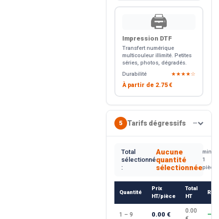
🖨️
Impression DTF
Transfert numérique
multicouleur illimité. Petites
séries, photos, dégradés.
Durabilité
★★★★☆
À partir de
2.75 €
Tarifs dégressifs
5
—
Aucune
Total
min.
quantité
sélectionné
1
sélectionnée
:
pièce
Prix
Total
Quantité
Rem
HT/pièce
HT
0.00
0.00 €
1 – 9
—
€