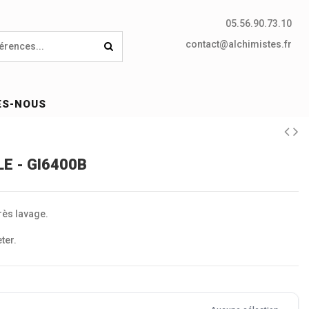
05.56.90.73.10
contact@alchimistes.fr
ES-NOUS
E - GI6400B
rès lavage.
ter.