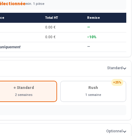
électionnée
min. 1 pièce
èce
Total HT
Remise
0.00 €
—
0.00 €
−10%
 uniquement
—
Standard
+25%
⭐ Standard
Rush
2 semaines
1 semaine
Optionnel