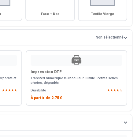
s
Face + Dos
Textile Vierge
Non sélectionné
🖨️
Impression DTF
rporate et
Transfert numérique multicouleur illimité. Petites séries,
photos, dégradés.
★★★★★
Durabilité
★★★★☆
À partir de
2.75 €
—