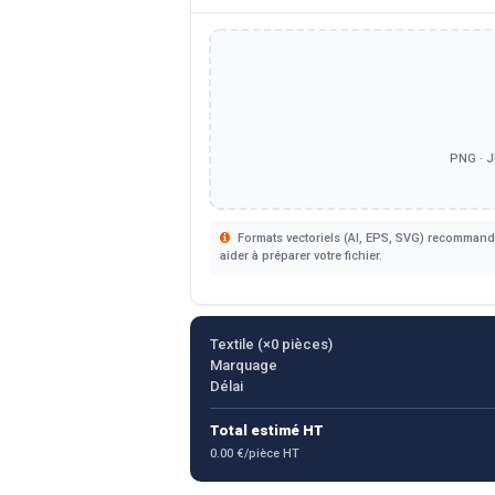
PNG · J
Formats vectoriels (AI, EPS, SVG) recommandé
aider à préparer votre fichier.
Textile (×
0
pièces)
Marquage
Délai
Total estimé HT
0.00 €/pièce HT