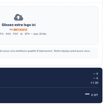
Glissez votre logo ici
ou
parcourir
PG · SVG · PDF · AI · EPS — max 20 Mo
s pour une meilleure qualité d'impression. Notre équipe peut aussi vous
— €
— €
×1.00
—
€ HT