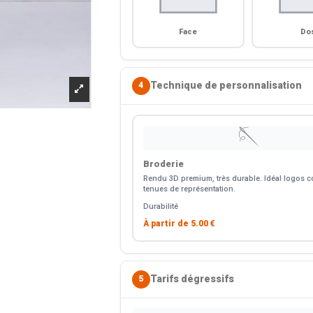
Face
Do
Technique de personnalisation
4
🪡
Broderie
Rendu 3D premium, très durable. Idéal logos co
tenues de représentation.
Durabilité
À partir de
5.00 €
Tarifs dégressifs
5