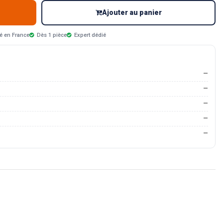
Ajouter au panier
é en France
Dès 1 pièce
Expert dédié
—
—
—
—
—