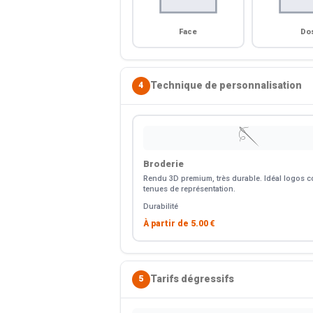
Face
Do
Technique de personnalisation
4
🪡
Broderie
Rendu 3D premium, très durable. Idéal logos co
tenues de représentation.
Durabilité
À partir de
5.00 €
Tarifs dégressifs
5