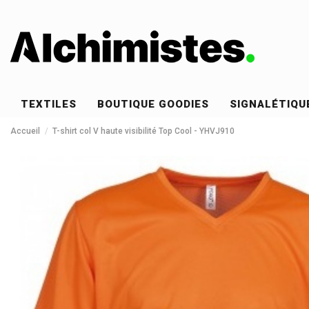
TEXTILES
BOUTIQUE GOODIES
SIGNALÉTIQU
Accueil
T-shirt col V haute visibilité Top Cool - YHVJ910