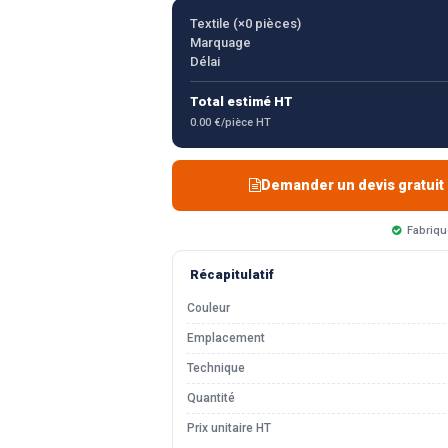
Textile (×
0
pièces)
Marquage
Délai
Total estimé HT
0.00 €/pièce HT
Demander un devis gratuit
Fabriqu
Récapitulatif
Couleur
Emplacement
Technique
Quantité
Prix unitaire HT