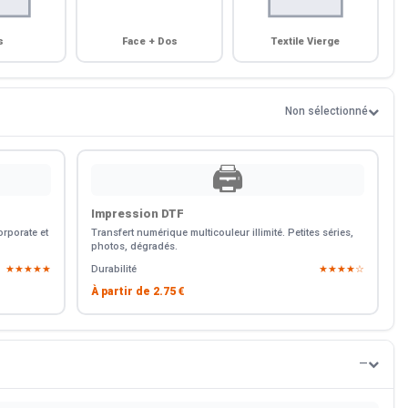
s
Face + Dos
Textile Vierge
Non sélectionné
🖨️
Impression DTF
rporate et
Transfert numérique multicouleur illimité. Petites séries,
photos, dégradés.
★★★★★
Durabilité
★★★★☆
À partir de
2.75 €
—