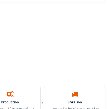
›
Production
Livraison
n en 1 à 3 semaines selon la
Livraison à votre adresse ou retrait en