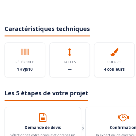
Caractéristiques techniques
RÉFÉRENCE
TAILLES
COLORIS
YHVJ910
—
4 couleurs
Les 5 étapes de votre projet
›
Demande de devis
Confirmatio
Sélectionnez votre produit et obtenez un
Un expert valide avec vou