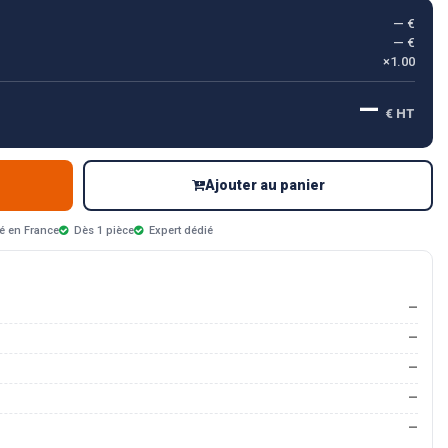
— €
— €
×1.00
—
€ HT
Ajouter au panier
é en France
Dès 1 pièce
Expert dédié
—
—
—
—
—