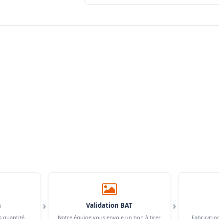
›
›
n
Validation BAT
s quantité,
Notre équipe vous envoie un bon à tirer
Fabricatio