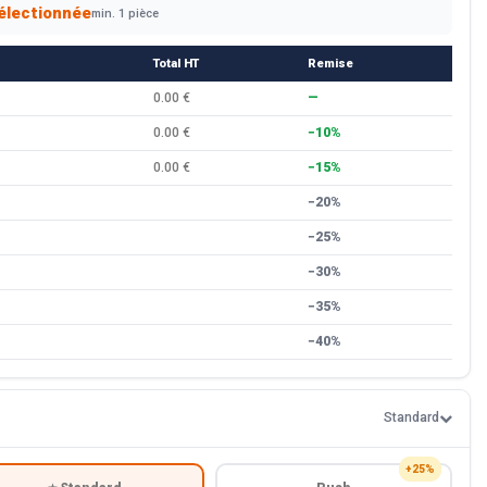
électionnée
min. 1 pièce
Total HT
Remise
0.00 €
—
0.00 €
−10%
0.00 €
−15%
−20%
−25%
−30%
−35%
−40%
Standard
+25%