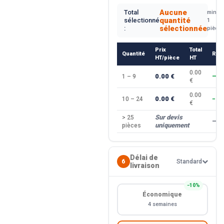
Aucune
Total
min.
quantité
sélectionné
1
sélectionnée
:
pièce
Prix
Total
Quantité
Rem
HT/pièce
HT
0.00
0.00 €
1 – 9
—
€
0.00
0.00 €
10 – 24
−10
€
Sur devis
> 25
—
uniquement
pièces
Délai de
6
Standard
livraison
−10%
Économique
4 semaines