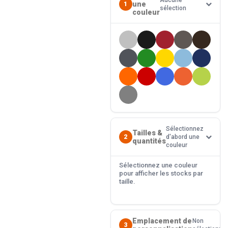
Aucune
une
1
sélection
couleur
Sélectionnez
Tailles &
2
d'abord une
quantités
couleur
Sélectionnez une couleur
pour afficher les stocks par
taille.
Emplacement de
Non
3