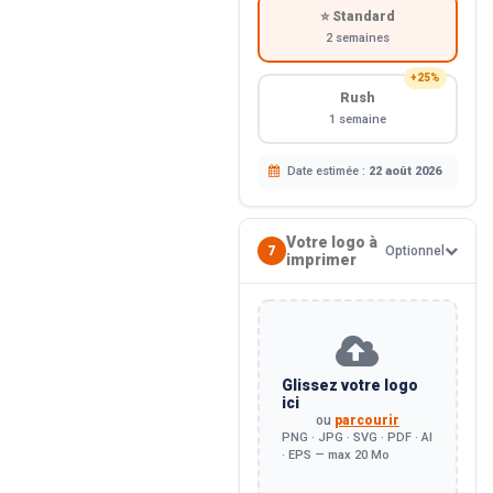
⭐ Standard
2 semaines
+25%
Rush
1 semaine
Date estimée :
22 août 2026
Votre logo à
7
Optionnel
imprimer
Glissez votre logo
ici
ou
parcourir
PNG · JPG · SVG · PDF · AI
· EPS — max 20 Mo