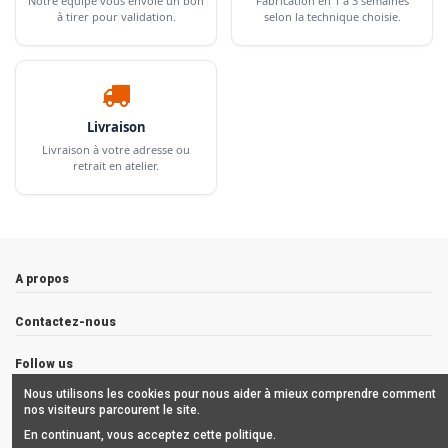
Notre équipe vous envoie un bon
Fabrication en 1 à 3 semaines
à tirer pour validation.
selon la technique choisie.
Livraison
Livraison à votre adresse ou
retrait en atelier.
A propos
Contactez-nous
Follow us
Nous utilisons les cookies pour nous aider à mieux comprendre comment
Newsletter
nos visiteurs parcourent le site.
En continuant, vous acceptez cette politique.