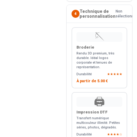
Technique de
Non
4
personnalisation
sélectionné
🪡
Broderie
Rendu 3D premium, très
durable. Idéal logos
corporate et tenues de
représentation.
Durabilité
★★★★★
À partir de
5.00 €
🖨️
Impression DTF
Transfert numérique
multicouleur illimité. Petites
séries, photos, dégradés.
Durabilité
★★★★☆