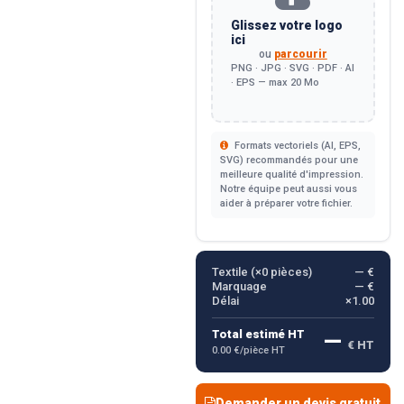
Glissez votre logo
ici
ou
parcourir
PNG · JPG · SVG · PDF · AI
· EPS — max 20 Mo
Formats vectoriels (AI, EPS,
SVG) recommandés pour une
meilleure qualité d'impression.
Notre équipe peut aussi vous
aider à préparer votre fichier.
Textile (×
0
pièces)
— €
Marquage
— €
Délai
×1.00
—
Total estimé HT
€ HT
0.00 €/pièce HT
Demander un devis gratuit