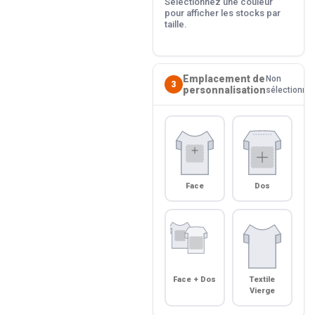
Sélectionnez une couleur
pour afficher les stocks par
taille.
Emplacement de
Non
3
personnalisation
sélectionné
Face
Dos
Face + Dos
Textile
Vierge