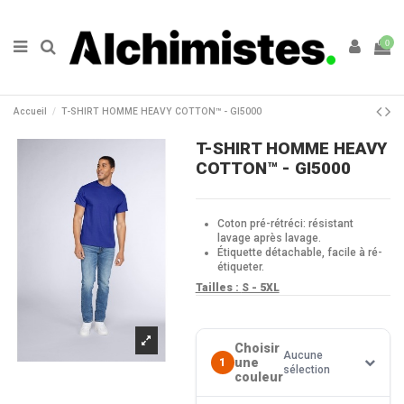
0
Accueil
T-SHIRT HOMME HEAVY COTTON™ - GI5000
T-SHIRT HOMME HEAVY
COTTON™ - GI5000
Coton pré-rétréci: résistant
lavage après lavage.
Étiquette détachable, facile à ré-
étiqueter.
Tailles :
S - 5XL
Choisir
Aucune
une
1
sélection
couleur