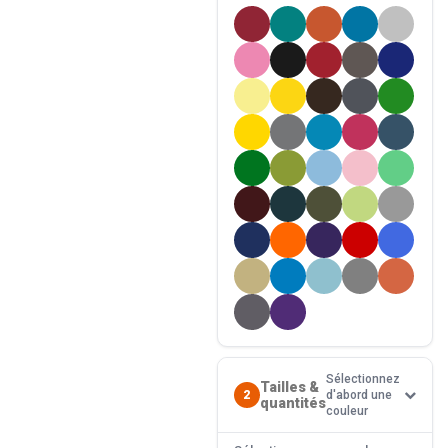
Sélectionnez
Tailles &
2
d'abord une
quantités
couleur