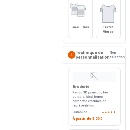
Face + Dos
Textile
Vierge
Technique de
Non
4
personnalisation
sélectionné
🪡
Broderie
Rendu 3D premium, très
durable. Idéal logos
corporate et tenues de
représentation.
Durabilité
★★★★★
À partir de
5.00 €