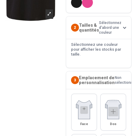
Sélectionnez
Tailles &
2
d'abord une
quantités
couleur
Sélectionnez une couleur
pour afficher les stocks par
taille.
Emplacement de
Non
3
personnalisation
sélectionné
Face
Dos