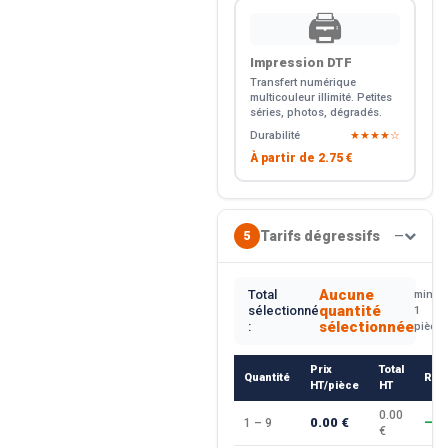
🖨️
Impression DTF
Transfert numérique
multicouleur illimité. Petites
séries, photos, dégradés.
Durabilité
★★★★☆
À partir de
2.75 €
Tarifs dégressifs
5
—
Aucune
Total
min.
quantité
sélectionné
1
sélectionnée
:
pièce
Prix
Total
Quantité
Rem
HT/pièce
HT
0.00
0.00 €
1 – 9
—
€