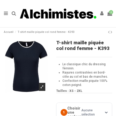
0
Accueil
T-shirt maille piquée col rond femme - K393
T-shirt maille piquée
col rond femme - K393
Le classique chic du dressing
féminin.
Rayures contrastées en bord-
côte au col et bas de manches.
Confection maille piquée 100%
coton peigné.
Tailles : XS - 2XL
Choisir
Aucune
une
1
sélection