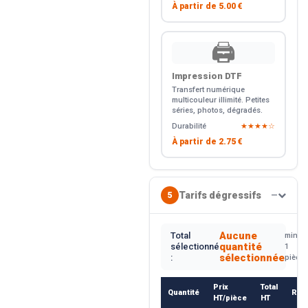
À partir de
5.00 €
🖨️
Impression DTF
Transfert numérique
multicouleur illimité. Petites
séries, photos, dégradés.
Durabilité
★★★★☆
À partir de
2.75 €
Tarifs dégressifs
5
—
Aucune
Total
min.
quantité
sélectionné
1
sélectionnée
:
pièce
Prix
Total
Quantité
Rem
HT/pièce
HT