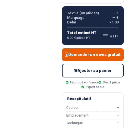
Textile (×
0
pièces)
— €
Marquage
— €
Délai
×1.00
—
Total estimé HT
€ HT
0.00 €/pièce HT
Demander un devis gratuit
Ajouter au panier
Fabriqué en France
Dès 1 pièce
Expert dédié
Récapitulatif
Couleur
—
Emplacement
—
Technique
—