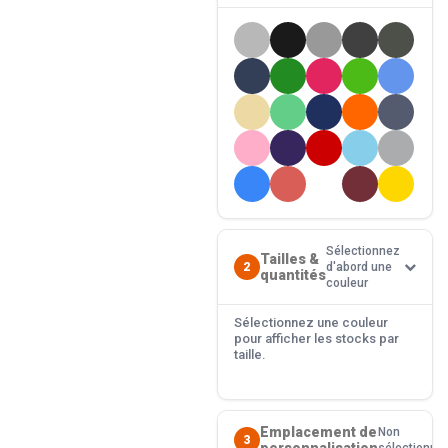
Sélectionnez
Tailles &
2
d'abord une
quantités
couleur
Sélectionnez une couleur
pour afficher les stocks par
taille.
Emplacement de
Non
3
personnalisation
sélectionné