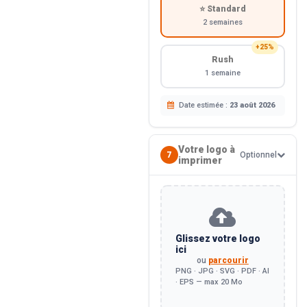
⭐ Standard
2 semaines
+25%
Rush
1 semaine
Date estimée :
23 août 2026
Votre logo à
7
Optionnel
imprimer
Glissez votre logo
ici
ou
parcourir
PNG · JPG · SVG · PDF · AI
· EPS — max 20 Mo