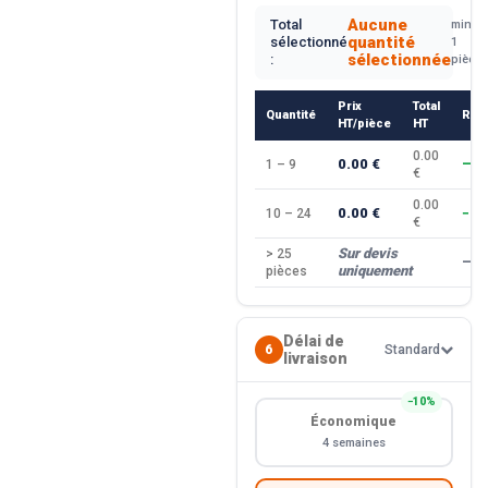
Aucune
Total
min.
quantité
sélectionné
1
sélectionnée
:
pièce
Prix
Total
Quantité
Rem
HT/pièce
HT
0.00
0.00 €
1 – 9
—
€
0.00
0.00 €
10 – 24
−10
€
Sur devis
> 25
—
uniquement
pièces
Délai de
6
Standard
livraison
−10%
Économique
4 semaines