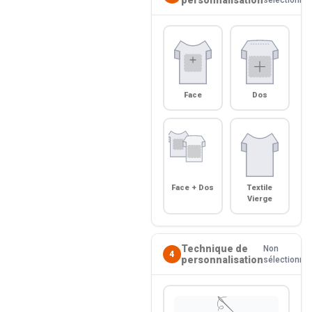
Face
Dos
Face + Dos
Textile
Vierge
Technique de
Non
4
personnalisation
sélectionné
🪡