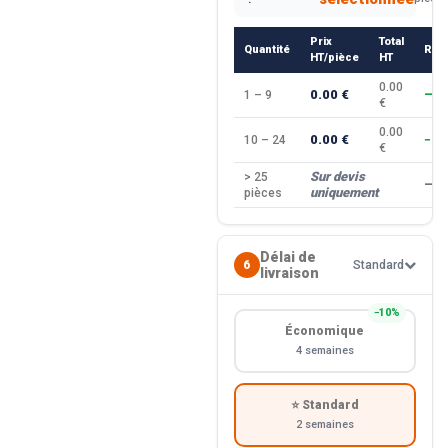
Prix
Total
Quantité
Rem
HT/pièce
HT
0.00
0.00 €
1 – 9
—
€
0.00
0.00 €
10 – 24
−10
€
Sur devis
> 25
—
uniquement
pièces
Délai de
6
Standard
livraison
−10%
Économique
4 semaines
⭐ Standard
2 semaines