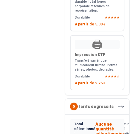
durable. Idéal logos
corporate et tenues de
représentation.
Durabilité
★★★★★
À partir de
5.00 €
🖨️
Impression DTF
Transfert numérique
multicouleur illimité. Petites
séries, photos, dégradés.
Durabilité
★★★★☆
À partir de
2.75 €
Tarifs dégressifs
5
—
Aucune
Total
min.
quantité
sélectionné
1
sélectionnée
:
pièce