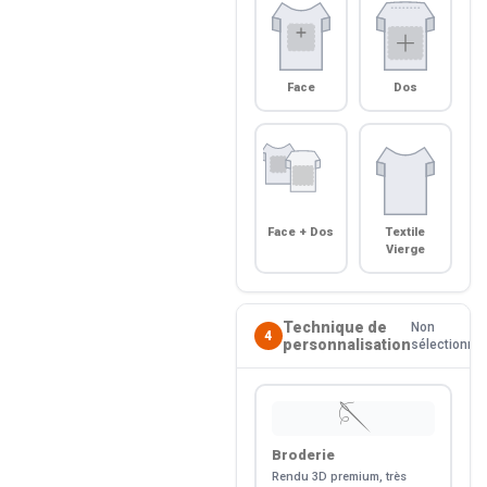
Face
Dos
Face + Dos
Textile
Vierge
Technique de
Non
4
personnalisation
sélectionné
🪡
Broderie
Rendu 3D premium, très