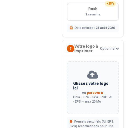
+25%
Rush
1 semaine
Date estimée :
23 août 2026
Votre logo à
7
Optionnel
imprimer
Glissez votre logo
ici
ou
parcourir
PNG · JPG · SVG · PDF · AI
· EPS — max 20 Mo
Formats vectoriels (AI, EPS,
SVG) recommandés pour une