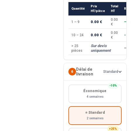
Prix
Total
Quantité
Rem
HT/pièce
HT
0.00
0.00 €
1 – 9
—
€
0.00
0.00 €
10 – 24
−10
€
Sur devis
> 25
—
uniquement
pièces
Délai de
6
Standard
livraison
−10%
Économique
4 semaines
⭐ Standard
2 semaines
+25%