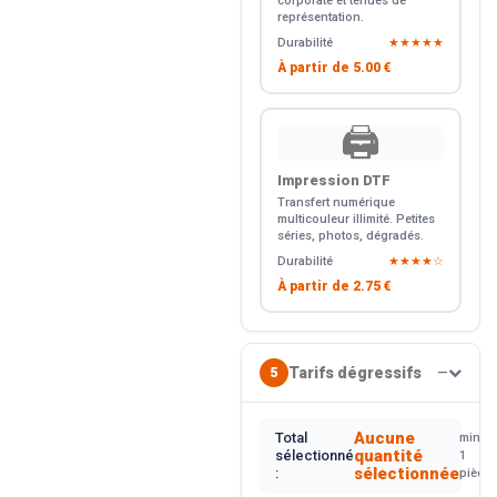
corporate et tenues de
représentation.
Durabilité
★★★★★
À partir de
5.00 €
🖨️
Impression DTF
Transfert numérique
multicouleur illimité. Petites
séries, photos, dégradés.
Durabilité
★★★★☆
À partir de
2.75 €
Tarifs dégressifs
5
—
Aucune
Total
min.
quantité
sélectionné
1
sélectionnée
:
pièce