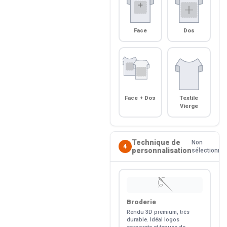
Face
Dos
Face + Dos
Textile
Vierge
Technique de
Non
4
personnalisation
sélectionné
🪡
Broderie
Rendu 3D premium, très
durable. Idéal logos