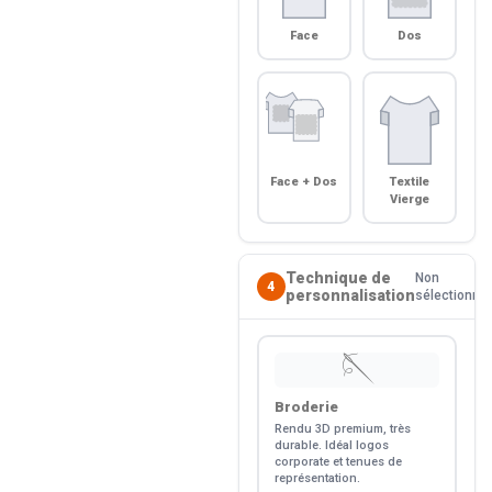
Face
Dos
Face + Dos
Textile
Vierge
Technique de
Non
4
personnalisation
sélectionné
🪡
Broderie
Rendu 3D premium, très
durable. Idéal logos
corporate et tenues de
représentation.