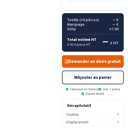
Textile (×
0
pièces)
— €
Marquage
— €
Délai
×1.00
—
Total estimé HT
€ HT
0.00 €/pièce HT
Demander un devis gratuit
Ajouter au panier
Fabriqué en France
Dès 1 pièce
Expert dédié
Récapitulatif
Couleur
—
Emplacement
—