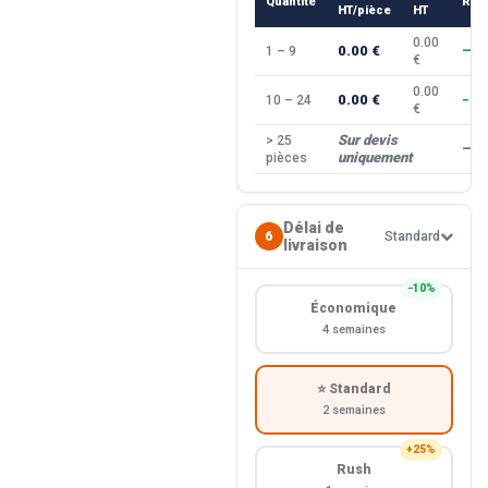
Quantité
Rem
HT/pièce
HT
0.00
0.00 €
1 – 9
—
€
0.00
0.00 €
10 – 24
−10
€
Sur devis
> 25
—
uniquement
pièces
Délai de
6
Standard
livraison
−10%
Économique
4 semaines
⭐ Standard
2 semaines
+25%
Rush