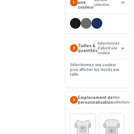
Aucune
une
1
sélection
couleur
Sélectionnez
Tailles &
2
d'abord une
quantités
couleur
Sélectionnez une couleur
pour afficher les stocks par
taille.
Emplacement de
Non
3
personnalisation
sélectionné