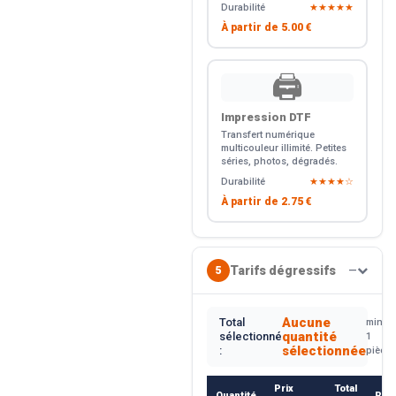
Durabilité
★★★★★
À partir de
5.00 €
🖨️
Impression DTF
Transfert numérique
multicouleur illimité. Petites
séries, photos, dégradés.
Durabilité
★★★★☆
À partir de
2.75 €
Tarifs dégressifs
5
—
Aucune
Total
min.
quantité
sélectionné
1
sélectionnée
:
pièce
Prix
Total
Quantité
Rem