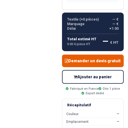
Textile (×
0
pièces)
— €
Marquage
— €
Délai
×1.00
—
Total estimé HT
€ HT
0.00 €/pièce HT
Demander un devis gratuit
Ajouter au panier
Fabriqué en France
Dès 1 pièce
Expert dédié
Récapitulatif
Couleur
—
Emplacement
—