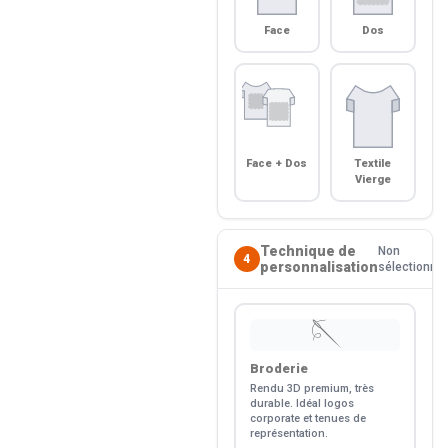
Face
Dos
Face + Dos
Textile
Vierge
Technique de
Non
4
personnalisation
sélectionné
🪡
Broderie
Rendu 3D premium, très
durable. Idéal logos
corporate et tenues de
représentation.