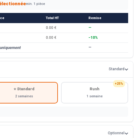
électionnée
min. 1 pièce
èce
Total HT
Remise
0.00 €
—
0.00 €
−10%
 uniquement
—
Standard
+25%
⭐ Standard
Rush
2 semaines
1 semaine
Optionnel