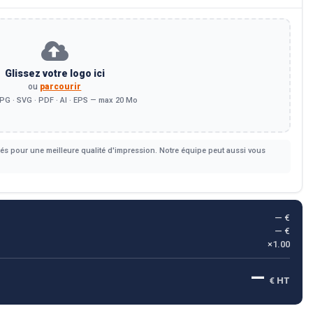
Glissez votre logo ici
ou
parcourir
PG · SVG · PDF · AI · EPS — max 20 Mo
s pour une meilleure qualité d'impression. Notre équipe peut aussi vous
— €
— €
×1.00
—
€ HT