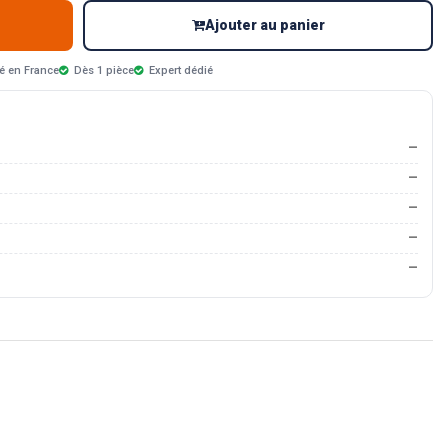
Ajouter au panier
é en France
Dès 1 pièce
Expert dédié
—
—
—
—
—