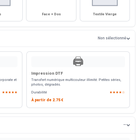
s
Face + Dos
Textile Vierge
Non sélectionné
🖨️
Impression DTF
rporate et
Transfert numérique multicouleur illimité. Petites séries,
photos, dégradés.
★★★★★
Durabilité
★★★★☆
À partir de
2.75 €
—