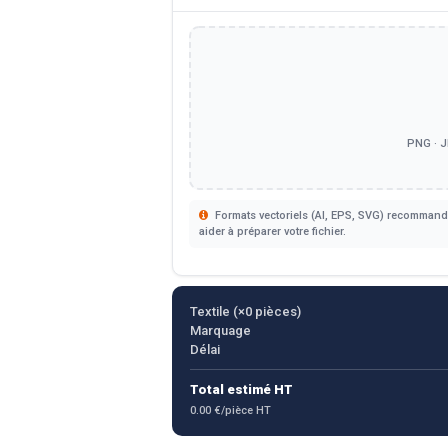
PNG · J
Formats vectoriels (AI, EPS, SVG) recommandé
aider à préparer votre fichier.
Textile (×
0
pièces)
Marquage
Délai
Total estimé HT
0.00 €/pièce HT