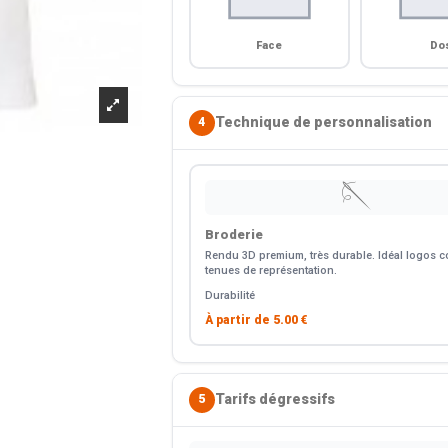
Face
Do
Technique de personnalisation
4
🪡
Broderie
Rendu 3D premium, très durable. Idéal logos co
tenues de représentation.
Durabilité
À partir de
5.00 €
Tarifs dégressifs
5