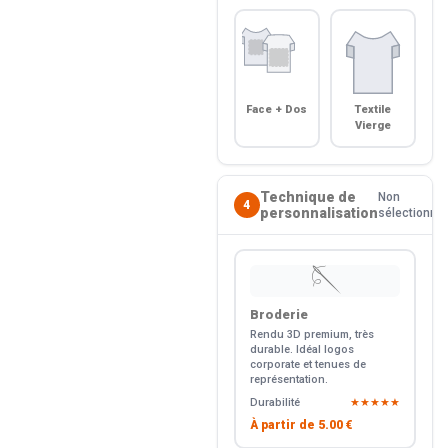
Face + Dos
Textile
Vierge
Technique de
Non
4
personnalisation
sélectionné
🪡
Broderie
Rendu 3D premium, très
durable. Idéal logos
corporate et tenues de
représentation.
Durabilité
★★★★★
À partir de
5.00 €