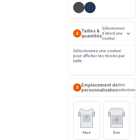
Sélectionnez
Tailles &
2
d'abord une
quantités
couleur
Sélectionnez une couleur
pour afficher les stocks par
taille.
Emplacement de
Non
3
personnalisation
sélectionné
Face
Dos