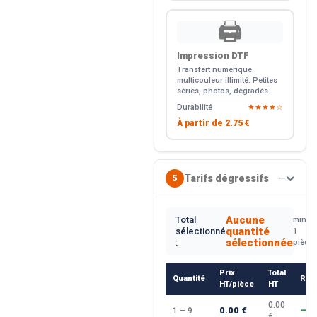
🖨️
Impression DTF
Transfert numérique
multicouleur illimité. Petites
séries, photos, dégradés.
Durabilité
★★★★☆
À partir de
2.75 €
Tarifs dégressifs
5
—
Aucune
Total
min.
quantité
sélectionné
1
sélectionnée
:
pièce
Prix
Total
Quantité
Rem
HT/pièce
HT
0.00
0.00 €
1 – 9
—
€