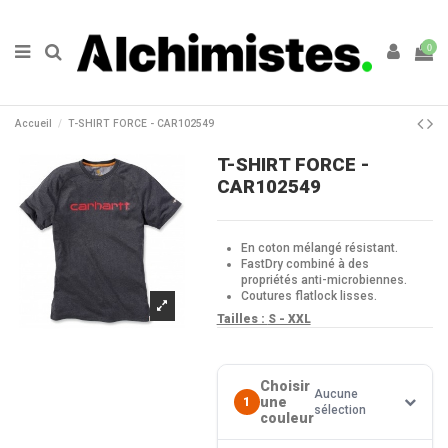
0
Accueil
T-SHIRT FORCE - CAR102549
T-SHIRT FORCE -
CAR102549
En coton mélangé résistant.
FastDry combiné à des
propriétés anti-microbiennes.
Coutures flatlock lisses.
Tailles :
S - XXL
Choisir
Aucune
une
1
sélection
couleur