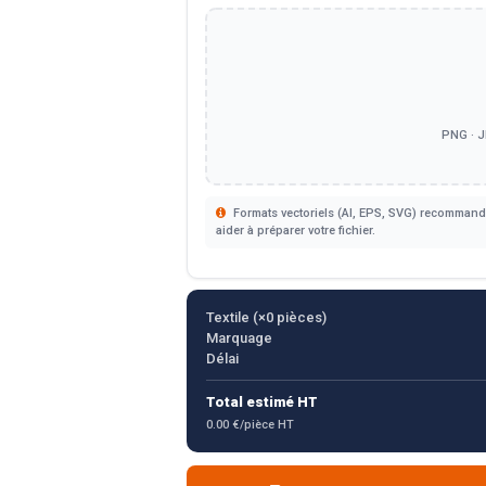
PNG · J
Formats vectoriels (AI, EPS, SVG) recommandé
aider à préparer votre fichier.
Textile (×
0
pièces)
Marquage
Délai
Total estimé HT
0.00 €/pièce HT