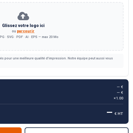
Glissez votre logo ici
ou
parcourir
PG · SVG · PDF · AI · EPS — max 20 Mo
s pour une meilleure qualité d'impression. Notre équipe peut aussi vous
— €
— €
×1.00
—
€ HT