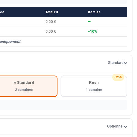
èce
Total HT
Remise
0.00 €
—
0.00 €
−10%
 uniquement
—
Standard
+25%
⭐ Standard
Rush
2 semaines
1 semaine
Optionnel