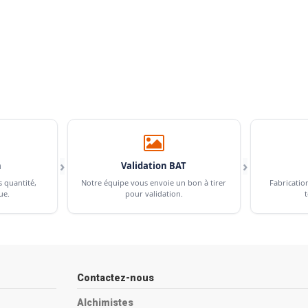
›
›
n
Validation BAT
s quantité,
Notre équipe vous envoie un bon à tirer
Fabricatio
ue.
pour validation.
t
Contactez-nous
Alchimistes