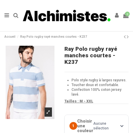
0
Accueil
Ray Polo rugby rayé manches courtes - K237
Ray Polo rugby rayé
manches courtes -
K237
Polo style rugby à larges rayures.
Toucher doux et confortable.
Confection 100% coton jersey
lavé.
Tailles :
M - XXL
Choisir
Aucune
une
1
sélection
couleur