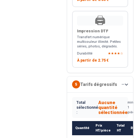
🖨️
Impression DTF
Transfert numérique
multicouleur illimité. Petites
séries, photos, dégradés.
Durabilité
★★★★☆
À partir de
2.75 €
Tarifs dégressifs
5
—
Aucune
Total
min.
quantité
sélectionné
1
sélectionnée
:
pièce
Prix
Total
Quantité
Rem
HT/pièce
HT