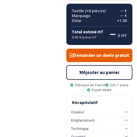
Textile (×
0
pièces)
— €
Marquage
— €
Délai
×1.00
—
Total estimé HT
€ HT
0.00 €/pièce HT
Demander un devis gratuit
Ajouter au panier
Fabriqué en France
Dès 1 pièce
Expert dédié
Récapitulatif
Couleur
—
Emplacement
—
Technique
—