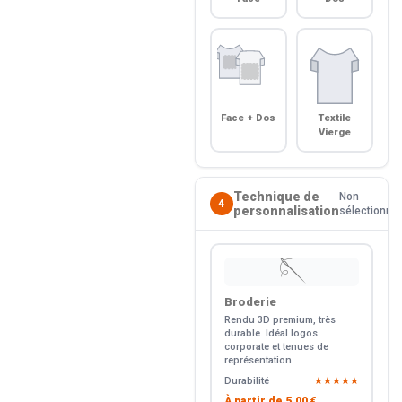
Face + Dos
Textile
Vierge
Technique de
Non
4
personnalisation
sélectionné
🪡
Broderie
Rendu 3D premium, très
durable. Idéal logos
corporate et tenues de
représentation.
Durabilité
★★★★★
À partir de
5.00 €