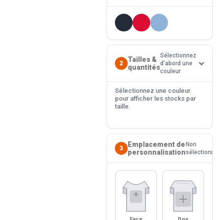
Sélectionnez
Tailles &
2
d'abord une
quantités
couleur
Sélectionnez une couleur
pour afficher les stocks par
taille.
Emplacement de
Non
3
personnalisation
sélectionné
Face
Dos