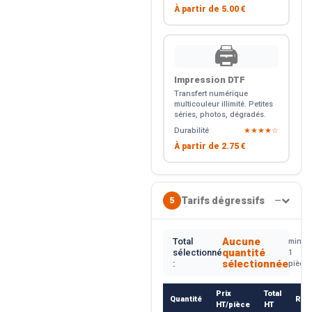
À partir de
5.00 €
🖨️
Impression DTF
Transfert numérique
multicouleur illimité. Petites
séries, photos, dégradés.
Durabilité
★★★★☆
À partir de
2.75 €
Tarifs dégressifs
5
—
Aucune
Total
min.
quantité
sélectionné
1
sélectionnée
:
pièce
Prix
Total
Quantité
Rem
HT/pièce
HT