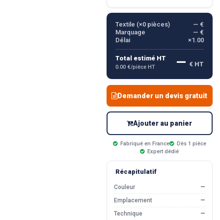
Textile (×
0
pièces)
— €
Marquage
— €
Délai
×1.00
—
Total estimé HT
€ HT
0.00 €/pièce HT
Demander un devis gratuit
Ajouter au panier
Fabriqué en France
Dès 1 pièce
Expert dédié
Récapitulatif
Couleur
—
Emplacement
—
Technique
—