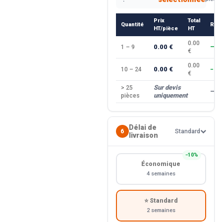
Prix
Total
Quantité
Rem
HT/pièce
HT
0.00
0.00 €
1 – 9
—
€
0.00
0.00 €
10 – 24
−10
€
Sur devis
> 25
—
uniquement
pièces
Délai de
6
Standard
livraison
−10%
Économique
4 semaines
⭐ Standard
2 semaines