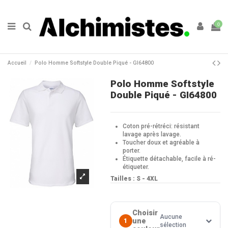
0
Accueil
Polo Homme Softstyle Double Piqué - GI64800
Polo Homme Softstyle
Double Piqué - GI64800
Coton pré-rétréci: résistant
lavage après lavage.
Toucher doux et agréable à
porter.
Étiquette détachable, facile à ré-
étiqueter.
Tailles : S - 4XL
Choisir
Aucune
une
1
sélection