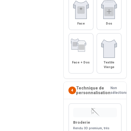
Face
Dos
Face + Dos
Textile
Vierge
Technique de
Non
4
personnalisation
sélectionné
🪡
Broderie
Rendu 3D premium, très