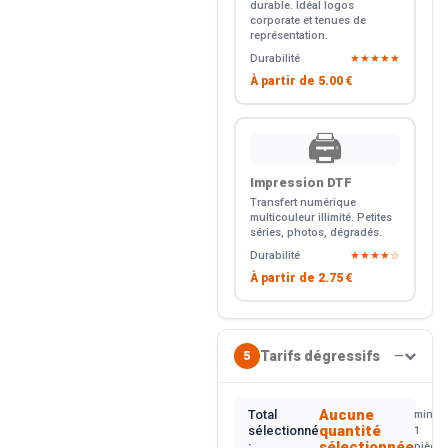
durable. Idéal logos
corporate et tenues de
représentation.
Durabilité
★★★★★
À partir de
5.00 €
🖨️
Impression DTF
Transfert numérique
multicouleur illimité. Petites
séries, photos, dégradés.
Durabilité
★★★★☆
À partir de
2.75 €
Tarifs dégressifs
5
—
Aucune
Total
min.
quantité
sélectionné
1
sélectionnée
:
pièce