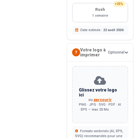
+25%
Rush
1 semaine
Date estimée :
22 août 2026
Votre logo à
7
Optionnel
imprimer
Glissez votre logo
ici
ou
parcourir
PNG · JPG · SVG · PDF · AI
· EPS — max 20 Mo
Formats vectoriels (AI, EPS,
SVG) recommandés pour une