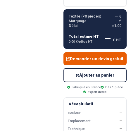
Textile (×
0
pièces)
— €
Marquage
— €
Délai
×1.00
—
Total estimé HT
€ HT
0.00 €/pièce HT
Demander un devis gratuit
Ajouter au panier
Fabriqué en France
Dès 1 pièce
Expert dédié
Récapitulatif
Couleur
—
Emplacement
—
Technique
—