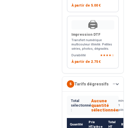
À partir de
5.00 €
🖨️
Impression DTF
Transfert numérique
multicouleur illimité. Petites
séries, photos, dégradés.
Durabilité
★★★★☆
À partir de
2.75 €
Tarifs dégressifs
5
—
Aucune
Total
min.
quantité
sélectionné
1
sélectionnée
:
pièce
Prix
Total
Quantité
Rem
HT/pièce
HT