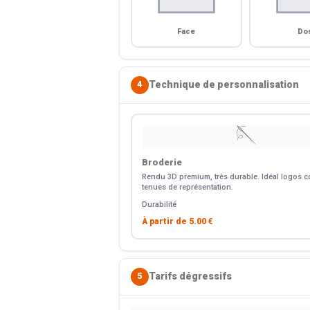
Face
Do
Technique de personnalisation
4
🪡
Broderie
Rendu 3D premium, très durable. Idéal logos co
tenues de représentation.
Durabilité
À partir de
5.00 €
Tarifs dégressifs
5