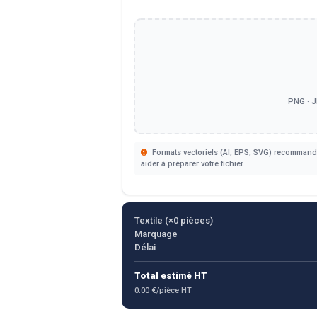
PNG · J
Formats vectoriels (AI, EPS, SVG) recommandé
aider à préparer votre fichier.
Textile (×
0
pièces)
Marquage
Délai
Total estimé HT
0.00 €/pièce HT