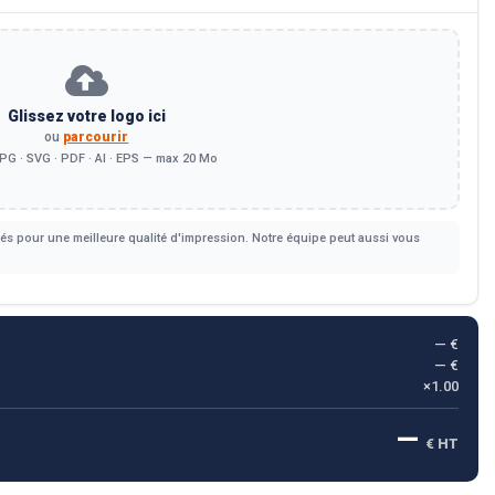
Glissez votre logo ici
ou
parcourir
PG · SVG · PDF · AI · EPS — max 20 Mo
s pour une meilleure qualité d'impression. Notre équipe peut aussi vous
— €
— €
×1.00
—
€ HT