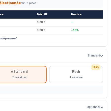
électionnée
min. 1 pièce
èce
Total HT
Remise
0.00 €
—
0.00 €
−10%
 uniquement
—
Standard
+25%
⭐ Standard
Rush
2 semaines
1 semaine
Optionnel