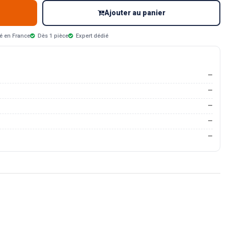
Ajouter au panier
é en France
Dès 1 pièce
Expert dédié
—
—
—
—
—