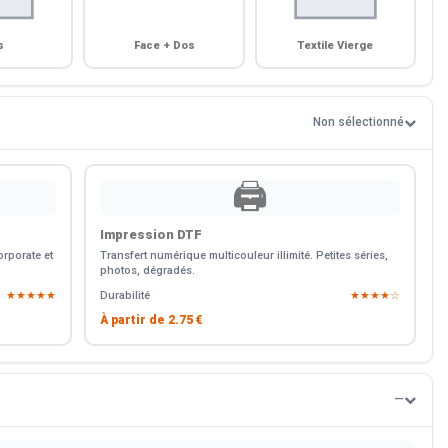
s
Face + Dos
Textile Vierge
Non sélectionné
🖨️
Impression DTF
rporate et
Transfert numérique multicouleur illimité. Petites séries,
photos, dégradés.
★★★★★
Durabilité
★★★★☆
À partir de
2.75 €
—