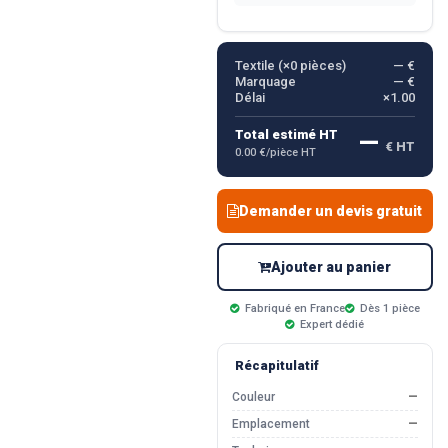
Textile (×
0
pièces)
— €
Marquage
— €
Délai
×1.00
—
Total estimé HT
€ HT
0.00 €/pièce HT
Demander un devis gratuit
Ajouter au panier
Fabriqué en France
Dès 1 pièce
Expert dédié
Récapitulatif
Couleur
—
Emplacement
—