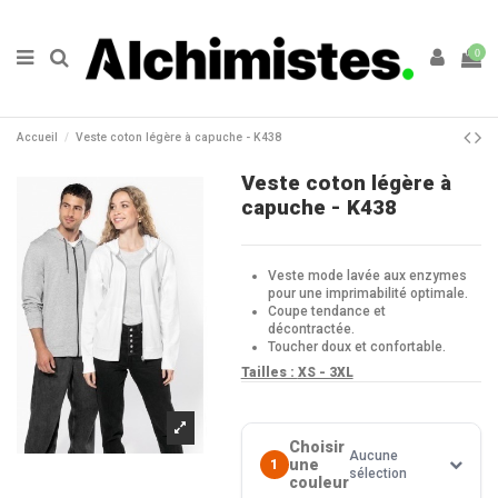
0
Accueil
Veste coton légère à capuche - K438
Veste coton légère à
capuche - K438
Veste mode lavée aux enzymes
pour une imprimabilité optimale.
Coupe tendance et
décontractée.
Toucher doux et confortable.
Tailles :
XS - 3XL
Choisir
Aucune
une
1
sélection
couleur