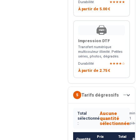
Durabilité
★★★★★
À partir de
5.00 €
🖨️
Impression DTF
Transfert numérique
multicouleur illimité. Petites
séries, photos, dégradés.
Durabilité
★★★★☆
À partir de
2.75 €
Tarifs dégressifs
5
—
Aucune
Total
min.
quantité
sélectionné
1
sélectionnée
:
pièce
Prix
Total
Quantité
Rem