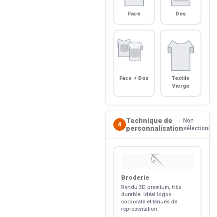
Face
Dos
Face + Dos
Textile
Vierge
Technique de
Non
4
personnalisation
sélectionné
🪡
Broderie
Rendu 3D premium, très
durable. Idéal logos
corporate et tenues de
représentation.