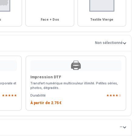
s
Face + Dos
Textile Vierge
Non sélectionné
🖨️
Impression DTF
rporate et
Transfert numérique multicouleur illimité. Petites séries,
photos, dégradés.
★★★★★
Durabilité
★★★★☆
À partir de
2.75 €
—