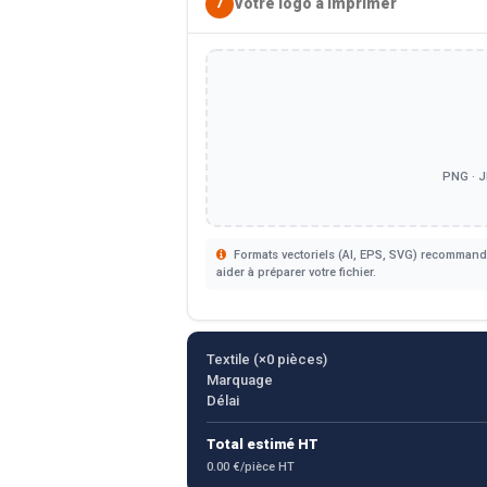
Votre logo à imprimer
7
PNG · J
Formats vectoriels (AI, EPS, SVG) recommandé
aider à préparer votre fichier.
Textile (×
0
pièces)
Marquage
Délai
Total estimé HT
0.00 €/pièce HT