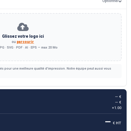
Optionnel
Glissez votre logo ici
ou
parcourir
PG · SVG · PDF · AI · EPS — max 20 Mo
s pour une meilleure qualité d'impression. Notre équipe peut aussi vous
— €
— €
×1.00
—
€ HT