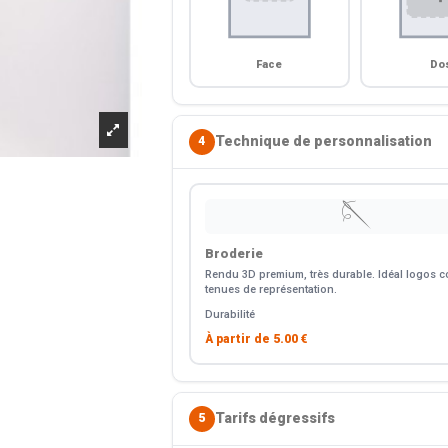
Face
Do
Technique de personnalisation
4
🪡
Broderie
Rendu 3D premium, très durable. Idéal logos co
tenues de représentation.
Durabilité
À partir de
5.00 €
Tarifs dégressifs
5