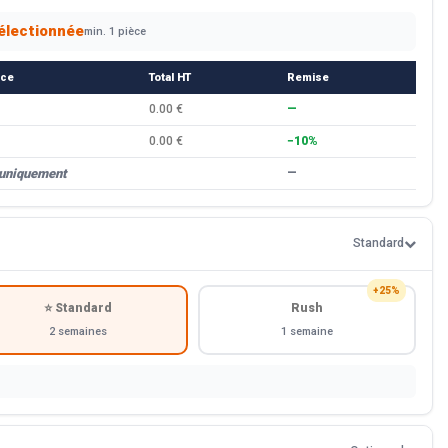
électionnée
min. 1 pièce
èce
Total HT
Remise
0.00 €
—
0.00 €
−10%
 uniquement
—
Standard
+25%
⭐ Standard
Rush
2 semaines
1 semaine