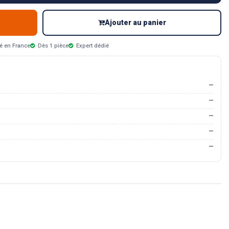
Ajouter au panier
é en France
Dès 1 pièce
Expert dédié
—
—
—
—
—