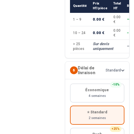
Prix
Total
Quantité
Rem
HT/pièce
HT
0.00
0.00 €
1 – 9
—
€
0.00
0.00 €
10 – 24
−10
€
Sur devis
> 25
—
uniquement
pièces
Délai de
6
Standard
livraison
−10%
Économique
4 semaines
⭐ Standard
2 semaines
+25%