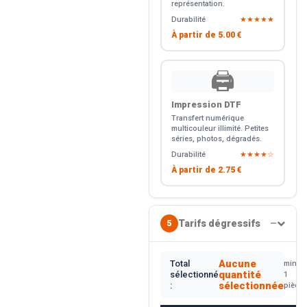
représentation.
Durabilité
★★★★★
À partir de
5.00 €
🖨️
Impression DTF
Transfert numérique
multicouleur illimité. Petites
séries, photos, dégradés.
Durabilité
★★★★☆
À partir de
2.75 €
Tarifs dégressifs
5
—
Aucune
Total
min.
quantité
sélectionné
1
sélectionnée
:
pièce