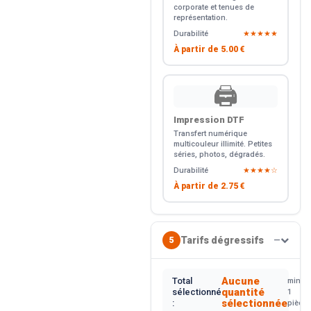
corporate et tenues de
représentation.
Durabilité
★★★★★
À partir de
5.00 €
🖨️
Impression DTF
Transfert numérique
multicouleur illimité. Petites
séries, photos, dégradés.
Durabilité
★★★★☆
À partir de
2.75 €
Tarifs dégressifs
5
—
Aucune
Total
min.
quantité
sélectionné
1
sélectionnée
:
pièce