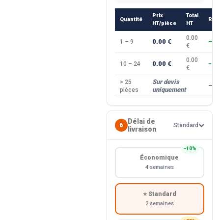
Prix
Total
Quantité
Rem
HT/pièce
HT
0.00
0.00 €
1 – 9
—
€
0.00
0.00 €
10 – 24
−10
€
Sur devis
> 25
—
uniquement
pièces
Délai de
6
Standard
livraison
−10%
Économique
4 semaines
⭐ Standard
2 semaines