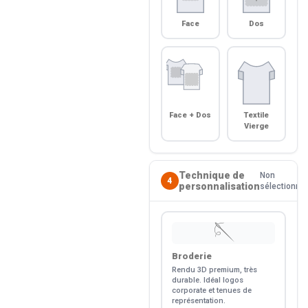
Face
Dos
Face + Dos
Textile
Vierge
Technique de
Non
4
personnalisation
sélectionné
🪡
Broderie
Rendu 3D premium, très
durable. Idéal logos
corporate et tenues de
représentation.