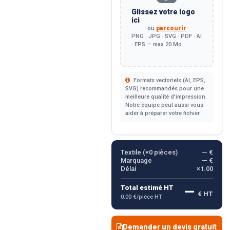
Glissez votre logo
ici
ou
parcourir
PNG · JPG · SVG · PDF · AI
· EPS — max 20 Mo
Formats vectoriels (AI, EPS,
SVG) recommandés pour une
meilleure qualité d'impression.
Notre équipe peut aussi vous
aider à préparer votre fichier.
Textile (×
0
pièces)
— €
Marquage
— €
Délai
×1.00
—
Total estimé HT
€ HT
0.00 €/pièce HT
Demander un devis gratuit