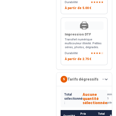
Durabilité
★★★★★
À partir de
5.00 €
🖨️
Impression DTF
Transfert numérique
multicouleur illimité. Petites
séries, photos, dégradés.
Durabilité
★★★★☆
À partir de
2.75 €
Tarifs dégressifs
5
—
Aucune
Total
min.
quantité
sélectionné
1
sélectionnée
:
pièce
Prix
Total
Quantité
Rem