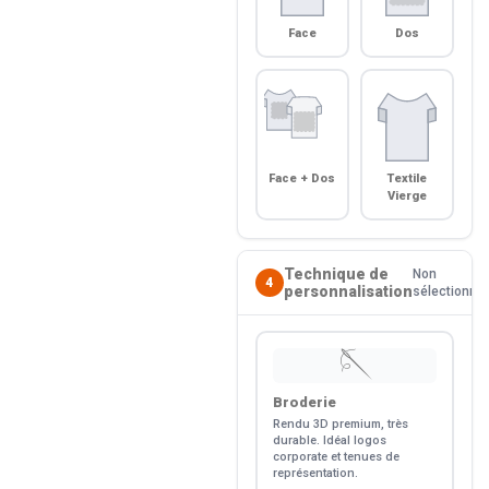
Face
Dos
Face + Dos
Textile
Vierge
Technique de
Non
4
personnalisation
sélectionné
🪡
Broderie
Rendu 3D premium, très
durable. Idéal logos
corporate et tenues de
représentation.