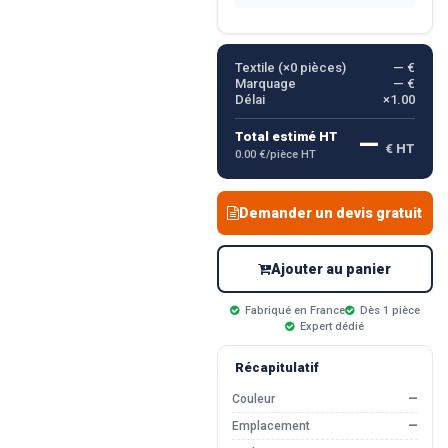
Textile (×
0
pièces)
— €
Marquage
— €
Délai
×1.00
—
Total estimé HT
€ HT
0.00 €/pièce HT
Demander un devis gratuit
Ajouter au panier
Fabriqué en France
Dès 1 pièce
Expert dédié
Récapitulatif
Couleur
—
Emplacement
—