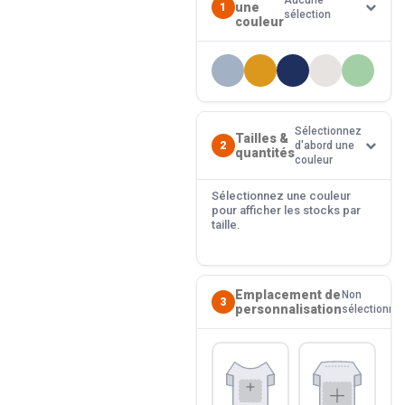
Aucune
une
1
sélection
couleur
Sélectionnez
Tailles &
2
d'abord une
quantités
couleur
Sélectionnez une couleur
pour afficher les stocks par
taille.
Emplacement de
Non
3
personnalisation
sélectionné