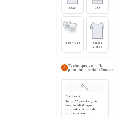
Face
Dos
Face + Dos
Textile
Vierge
Technique de
Non
4
personnalisation
sélectionné
🪡
Broderie
Rendu 3D premium, très
durable. Idéal logos
corporate et tenues de
représentation.