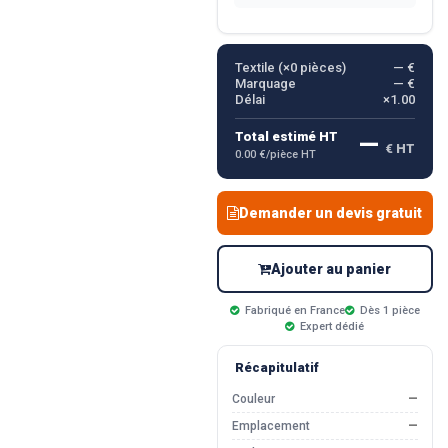
Textile (×
0
pièces)
— €
Marquage
— €
Délai
×1.00
—
Total estimé HT
€ HT
0.00 €/pièce HT
Demander un devis gratuit
Ajouter au panier
Fabriqué en France
Dès 1 pièce
Expert dédié
Récapitulatif
Couleur
—
Emplacement
—