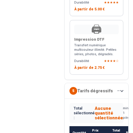
Durabilité
★★★★★
À partir de
5.00 €
🖨️
Impression DTF
Transfert numérique
multicouleur illimité. Petites
séries, photos, dégradés.
Durabilité
★★★★☆
À partir de
2.75 €
Tarifs dégressifs
5
—
Aucune
Total
min.
quantité
sélectionné
1
sélectionnée
:
pièce
Prix
Total
Quantité
Rem