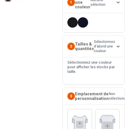
Aucune
une
1
sélection
couleur
Sélectionnez
Tailles &
2
d'abord une
quantités
couleur
Sélectionnez une couleur
pour afficher les stocks par
taille.
Emplacement de
Non
3
personnalisation
sélectionné