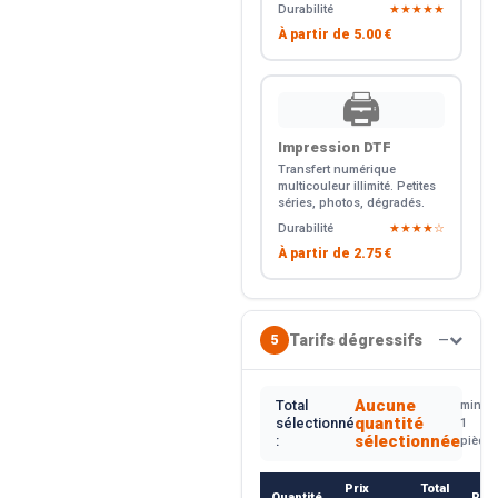
Durabilité
★★★★★
À partir de
5.00 €
🖨️
Impression DTF
Transfert numérique
multicouleur illimité. Petites
séries, photos, dégradés.
Durabilité
★★★★☆
À partir de
2.75 €
Tarifs dégressifs
5
—
Aucune
Total
min.
quantité
sélectionné
1
sélectionnée
:
pièce
Prix
Total
Quantité
Rem