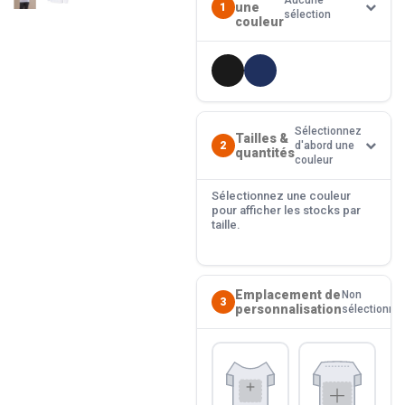
Aucune
une
1
sélection
couleur
Sélectionnez
Tailles &
2
d'abord une
quantités
couleur
Sélectionnez une couleur
pour afficher les stocks par
taille.
Emplacement de
Non
3
personnalisation
sélectionné