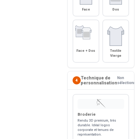
Face
Dos
Face + Dos
Textile
Vierge
Technique de
Non
4
personnalisation
sélectionné
🪡
Broderie
Rendu 3D premium, très
durable. Idéal logos
corporate et tenues de
représentation.