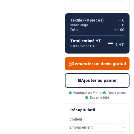
Textile (×
0
pièces)
— €
Marquage
— €
Délai
×1.00
—
Total estimé HT
€ HT
0.00 €/pièce HT
Demander un devis gratuit
Ajouter au panier
Fabriqué en France
Dès 1 pièce
Expert dédié
Récapitulatif
Couleur
—
Emplacement
—