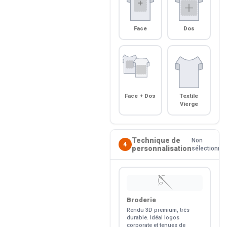
Face
Dos
Face + Dos
Textile
Vierge
Technique de
Non
4
personnalisation
sélectionné
🪡
Broderie
Rendu 3D premium, très
durable. Idéal logos
corporate et tenues de