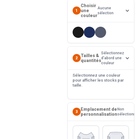
Choisir
Aucune
une
1
sélection
couleur
Sélectionnez
Tailles &
2
d'abord une
quantités
couleur
Sélectionnez une couleur
pour afficher les stocks par
taille.
Emplacement de
Non
3
personnalisation
sélectionné