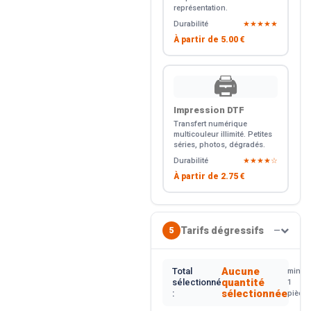
représentation.
Durabilité
★★★★★
À partir de
5.00 €
🖨️
Impression DTF
Transfert numérique
multicouleur illimité. Petites
séries, photos, dégradés.
Durabilité
★★★★☆
À partir de
2.75 €
Tarifs dégressifs
5
—
Aucune
Total
min.
quantité
sélectionné
1
sélectionnée
:
pièce