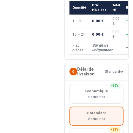
Prix
Total
Quantité
Rem
HT/pièce
HT
0.00
0.00 €
1 – 9
—
€
0.00
0.00 €
10 – 24
−10
€
Sur devis
> 25
—
uniquement
pièces
Délai de
6
Standard
livraison
−10%
Économique
4 semaines
⭐ Standard
2 semaines
+25%