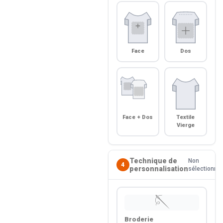
Face
Dos
Face + Dos
Textile
Vierge
Technique de
Non
4
personnalisation
sélectionné
🪡
Broderie