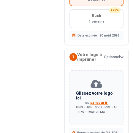
+25%
Rush
1 semaine
Date estimée :
20 août 2026
Votre logo à
7
Optionnel
imprimer
Glissez votre logo
ici
ou
parcourir
PNG · JPG · SVG · PDF · AI
· EPS — max 20 Mo
Formats vectoriels (AI, EPS,