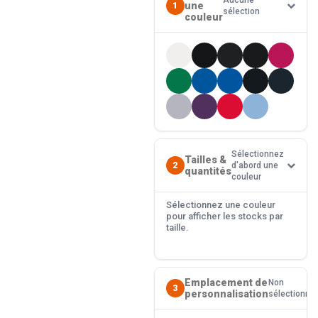
Aucune
une
1
sélection
couleur
Sélectionnez
Tailles &
2
d'abord une
quantités
couleur
Sélectionnez une couleur
pour afficher les stocks par
taille.
Emplacement de
Non
3
personnalisation
sélectionné