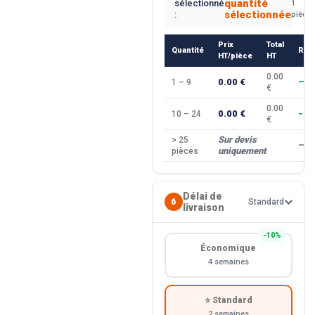
quantité
sélectionné
1
sélectionnée
:
pièce
Prix
Total
Quantité
Rem
HT/pièce
HT
0.00
0.00 €
1 – 9
—
€
0.00
0.00 €
10 – 24
−10
€
Sur devis
> 25
—
uniquement
pièces
Délai de
6
Standard
livraison
−10%
Économique
4 semaines
⭐ Standard
2 semaines